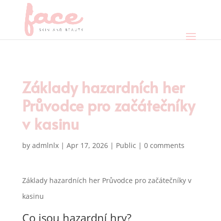
Základy hazardních her
Průvodce pro začátečníky
v kasinu
by
admlnlx
|
Apr 17, 2026
|
Public
|
0 comments
Základy hazardních her Průvodce pro začátečníky v
kasinu
Co jsou hazardní hry?