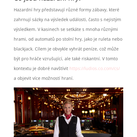
Hazardní hry představují různé formy zábavy, které
zahrnují sázky na výsledek události, často s nejistým
výsledkem. V kasinech se setkáte s mnoha různými
hrami, od automatů po stolní hry, jako je ruleta nebo
blackjack. Cílem je obvykle vyhrát peníze, což může
být pro hráče vzrušující, ale také riskantní. V tomto
kontextu je dobré navštívit
https://ludios.co.com/cs/
a objevit více možností hraní.