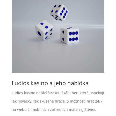
Ludios kasino a jeho nabídka
Ludios kasino nabízí širokou škálu her, které uspokojí
jak nováčky, tak zkušené hráče. S možností hrát 24/7
na webu či mobilních zařízeních máte zajištěnou