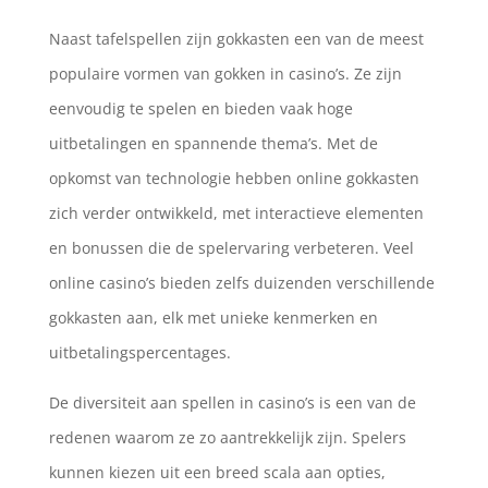
Naast tafelspellen zijn gokkasten een van de meest
populaire vormen van gokken in casino’s. Ze zijn
eenvoudig te spelen en bieden vaak hoge
uitbetalingen en spannende thema’s. Met de
opkomst van technologie hebben online gokkasten
zich verder ontwikkeld, met interactieve elementen
en bonussen die de spelervaring verbeteren. Veel
online casino’s bieden zelfs duizenden verschillende
gokkasten aan, elk met unieke kenmerken en
uitbetalingspercentages.
De diversiteit aan spellen in casino’s is een van de
redenen waarom ze zo aantrekkelijk zijn. Spelers
kunnen kiezen uit een breed scala aan opties,