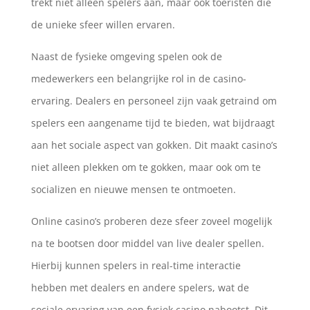
trekt niet alleen spelers aan, maar ook toeristen die
de unieke sfeer willen ervaren.
Naast de fysieke omgeving spelen ook de
medewerkers een belangrijke rol in de casino-
ervaring. Dealers en personeel zijn vaak getraind om
spelers een aangename tijd te bieden, wat bijdraagt
aan het sociale aspect van gokken. Dit maakt casino’s
niet alleen plekken om te gokken, maar ook om te
socializen en nieuwe mensen te ontmoeten.
Online casino’s proberen deze sfeer zoveel mogelijk
na te bootsen door middel van live dealer spellen.
Hierbij kunnen spelers in real-time interactie
hebben met dealers en andere spelers, wat de
sociale ervaring van een fysiek casino nabootst. Dit