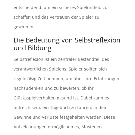
entscheidend, um ein sicheres Spielumfeld zu
schaffen und das Vertrauen der Spieler zu
gewinnen.
Die Bedeutung von Selbstreflexion
und Bildung
Selbstreflexion ist ein zentraler Bestandteil des
verantwortlichen Spielens. Spieler sollten sich
regelmäßig Zeit nehmen, um über ihre Erfahrungen
nachzudenken und zu bewerten, ob ihr
Glücksspielverhalten gesund ist. Dabei kann es
hilfreich sein, ein Tagebuch zu führen, in dem
Gewinne und Verluste festgehalten werden. Diese
Aufzeichnungen ermöglichen es, Muster zu