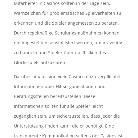
Mitarbeiter in Casinos sollten in der Lage sein,
Warnzeichen für problematisches Spielverhalten zu
erkennen und die Spieler angemessen zu beraten.
Durch regelmäßige Schulungsmaßnahmen können
die Angestellten sensibilisiert werden, um präventiv
zu handeln und Spieler über die Risiken des
Glücksspiels aufzuklären.
Darüber hinaus sind viele Casinos dazu verpflichtet,
Informationen über Hilfsorganisationen und
Beratungsstellen bereitzustellen. Diese
Informationen sollten für alle Spieler leicht
zugänglich sein, um sicherzustellen, dass jeder die
Unterstützung finden kann, die er benötigt. Eine
transparente Kommunikation seitens der Casinos ist