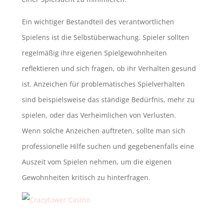
Ein wichtiger Bestandteil des verantwortlichen
Spielens ist die Selbstüberwachung. Spieler sollten
regelmäßig ihre eigenen Spielgewohnheiten
reflektieren und sich fragen, ob ihr Verhalten gesund
ist. Anzeichen für problematisches Spielverhalten
sind beispielsweise das ständige Bedürfnis, mehr zu
spielen, oder das Verheimlichen von Verlusten.
Wenn solche Anzeichen auftreten, sollte man sich
professionelle Hilfe suchen und gegebenenfalls eine
Auszeit vom Spielen nehmen, um die eigenen
Gewohnheiten kritisch zu hinterfragen.