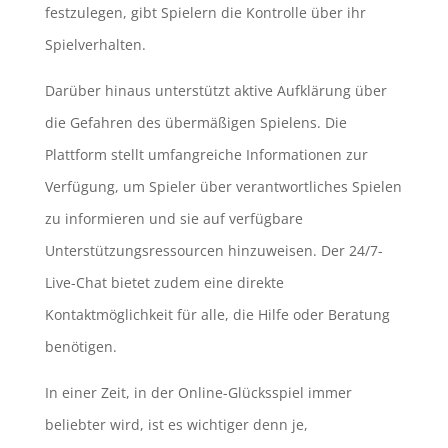
festzulegen, gibt Spielern die Kontrolle über ihr
Spielverhalten.
Darüber hinaus unterstützt aktive Aufklärung über
die Gefahren des übermäßigen Spielens. Die
Plattform stellt umfangreiche Informationen zur
Verfügung, um Spieler über verantwortliches Spielen
zu informieren und sie auf verfügbare
Unterstützungsressourcen hinzuweisen. Der 24/7-
Live-Chat bietet zudem eine direkte
Kontaktmöglichkeit für alle, die Hilfe oder Beratung
benötigen.
In einer Zeit, in der Online-Glücksspiel immer
beliebter wird, ist es wichtiger denn je,