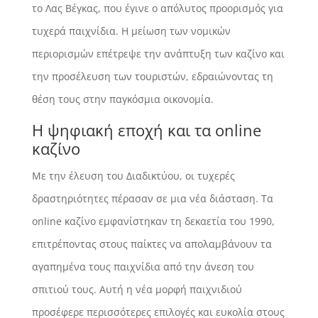
το Λας Βέγκας, που έγινε ο απόλυτος προορισμός για
τυχερά παιχνίδια. Η μείωση των νομικών
περιορισμών επέτρεψε την ανάπτυξη των καζίνο και
την προσέλευση των τουριστών, εδραιώνοντας τη
θέση τους στην παγκόσμια οικονομία.
Η ψηφιακή εποχή και τα online
καζίνο
Με την έλευση του Διαδικτύου, οι τυχερές
δραστηριότητες πέρασαν σε μια νέα διάσταση. Τα
online καζίνο εμφανίστηκαν τη δεκαετία του 1990,
επιτρέποντας στους παίκτες να απολαμβάνουν τα
αγαπημένα τους παιχνίδια από την άνεση του
σπιτιού τους. Αυτή η νέα μορφή παιχνιδιού
προσέφερε περισσότερες επιλογές και ευκολία στους