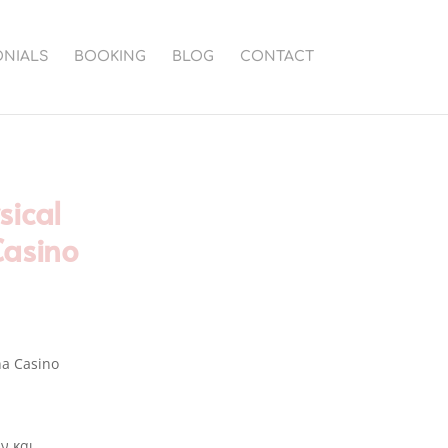
ONIALS
BOOKING
BLOG
CONTACT
sical
Casino
na Casino
ν και