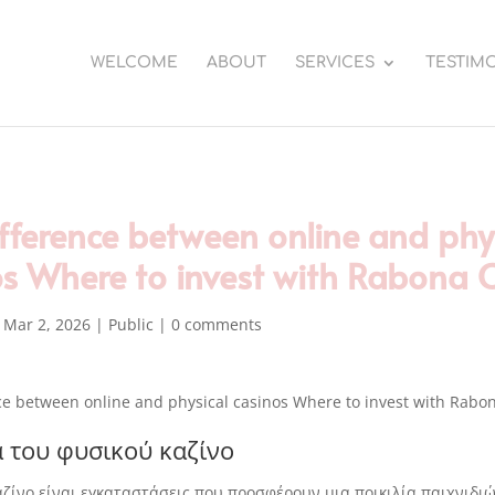
WELCOME
ABOUT
SERVICES
TESTIM
fference between online and phy
os Where to invest with Rabona 
|
Mar 2, 2026
|
Public
|
0 comments
ce between online and physical casinos Where to invest with Rabo
α του φυσικού καζίνο
ζίνο είναι εγκαταστάσεις που προσφέρουν μια ποικιλία παιχνιδιώ