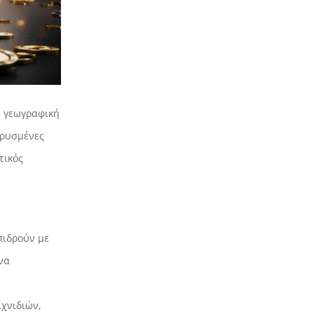
η γεωγραφική
κρυσμένες
τικός
πιδρούν με
να
,
ιχνιδιών,