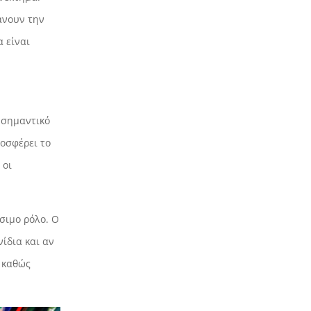
άνουν την
α είναι
 σημαντικό
ροσφέρει το
 οι
σιμο ρόλο. Ο
ίδια και αν
, καθώς