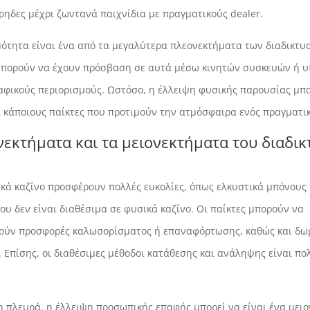
ρηδες μέχρι ζωντανά παιχνίδια με πραγματικούς dealer.
ότητα είναι ένα από τα μεγαλύτερα πλεονεκτήματα των διαδικτυα
μπορούν να έχουν πρόσβαση σε αυτά μέσω κινητών συσκευών ή υ
αφικούς περιορισμούς. Ωστόσο, η έλλειψη φυσικής παρουσίας μπο
 κάποιους παίκτες που προτιμούν την ατμόσφαιρα ενός πραγματικ
νεκτήματα και τα μειονεκτήματα του διαδι
ακά καζίνο προσφέρουν πολλές ευκολίες, όπως ελκυστικά μπόνους 
υ δεν είναι διαθέσιμα σε φυσικά καζίνο. Οι παίκτες μπορούν να
ούν προσφορές καλωσορίσματος ή επαναφόρτωσης, καθώς και δω
 Επίσης, οι διαθέσιμες μέθοδοι κατάθεσης και ανάληψης είναι πο
η πλευρά, η έλλειψη προσωπικής επαφής μπορεί να είναι ένα μειο