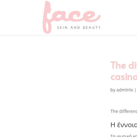
The di
casin
by
admlnlx
The differen
Η έννοι
Τα φυσικά κα