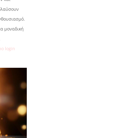
πολαύσουν
ενθουσιασμό.
ια μοναδική
α
no login