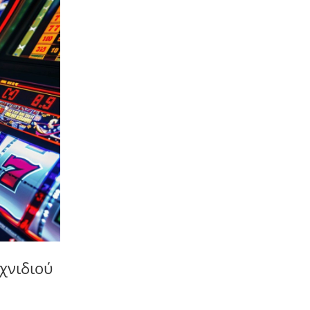
χνιδιού