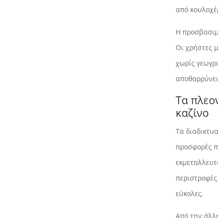
από κουλοχέ
Η προσβασιμ
Οι χρήστες 
χωρίς γεωγρ
αποθαρρύνει
Τα πλεο
καζίνο
Τα διαδικτυ
προσφορές πο
εκμεταλλευτ
περιστροφές.
εύκολες.
Από την άλλ