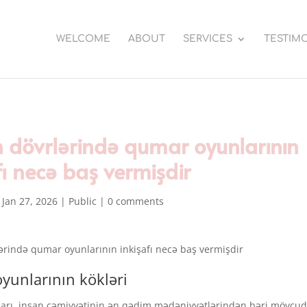
WELCOME
ABOUT
SERVICES
TESTIM
n dövrlərində qumar oyunlarının
fı necə baş vermişdir
|
Jan 27, 2026
|
Public
|
0 comments
lərində qumar oyunlarının inkişafı necə baş vermişdir
yunlarının kökləri
rı, insan cəmiyyətinin ən qədim mədəniyyətlərindən bəri mövcudd