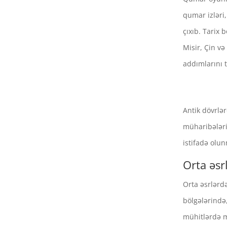
qumar izləri
çıxıb. Tarix
Misir, Çin v
addımlarını t
Antik dövrlə
müharibələri
istifadə olu
Orta əsr
Orta əsrlərd
bölgələrində,
mühitlərdə m