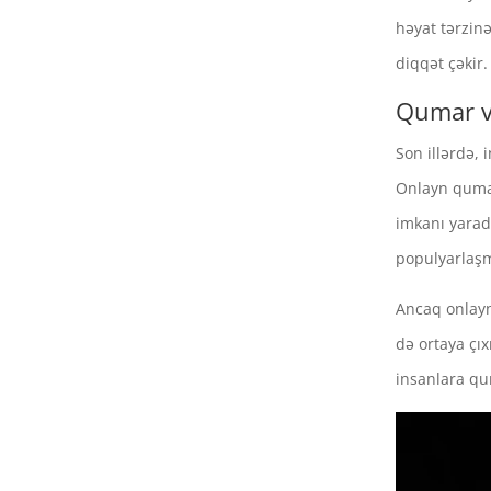
həyat tərzinə
diqqət çəkir.
Qumar v
Son illərdə, 
Onlayn qumar
imkanı yarad
populyarlaş
Ancaq onlayn
də ortaya çı
insanlara qu