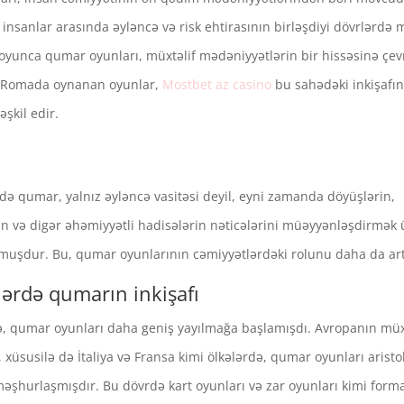
, insanlar arasında əyləncə və risk ehtirasının birləşdiyi dövrlərdə
 boyunca qumar oyunları, müxtəlif mədəniyyətlərin bir hissəsinə çevr
ə Romada oynanan oyunlar,
Mostbet az casino
bu sahədəki inkişafın 
əşkil edir.
rdə qumar, yalnız əyləncə vasitəsi deyil, eyni zamanda döyüşlərin,
n və digər əhəmiyyətli hadisələrin nəticələrini müəyyənləşdirmək
nmuşdur. Bu, qumar oyunlarının cəmiyyətlərdəki rolunu daha da art
lərdə qumarın inkişafı
ə, qumar oyunları daha geniş yayılmağa başlamışdı. Avropanın müx
 xüsusilə də İtaliya və Fransa kimi ölkələrdə, qumar oyunları aristo
əşhurlaşmışdır. Bu dövrdə kart oyunları və zar oyunları kimi form