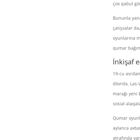
çox qəbul gö
Bununla yan
çalışsalar d
oyunlarına m
qumar bağıml
İnkişaf
19-cu əsrdən
dövrdə, Las-
marağı yeni 
sosial əlaqə
Qumar oyunlar
əyləncə axt
ətrafında ya