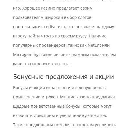
игр. Хорошее казино предлагает своим
пользователям широкий выбор слотов,
настольных игр и live-игр, что позволяет каждому
игроку найти что-то по своему вкусу. Наличие
популярных провайдеров, таких как NetEnt или
Microgaming, также является важным показателем
качества игрового контента.
Бонусные предложения и акции
Бонусы и акции играют значительную роль в
привлечении игроков. Многие казино предлагают
щедрые приветственные бонусы, которые могут
включать фриспины и увеличение депозитов.
Такие предложения позволяют игрокам увеличить