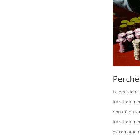
Perché 
La decisione
intrattenimen
non c’è da s
intrattenimen
estremamente