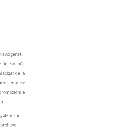
ravolgente.
e dei casinò
blackjack e la
endo semplice
 promozioni e
co.
gole e sui
 prelievo.