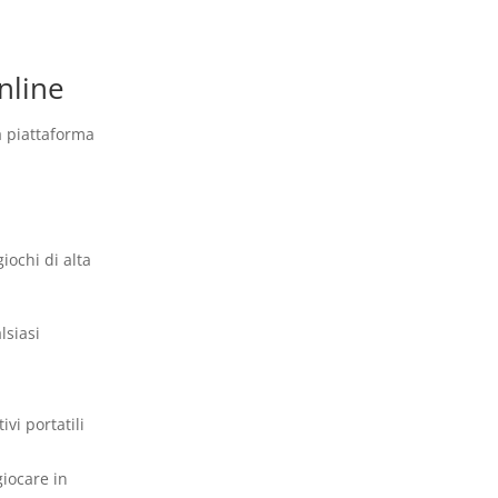
nline
a piattaforma
iochi di alta
lsiasi
ivi portatili
giocare in