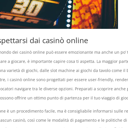
pettarsi dai casinò online
mondo dei casinò online può essere emozionante ma anche un po’ t
iare a giocare, è importante capire cosa ti aspetta. La maggior part
una varietà di giochi, dalle slot machine ai giochi da tavolo come il 
ltre, i casinò online sono progettati per essere user-friendly, rend
iocatori navigare tra le diverse opzioni. Preparati a scoprire anche
ssono offrire un ottimo punto di partenza per il tuo viaggio di gio
one è un procedimento facile, ma è consigliabile informarsi sulle re
ciascun casinò, così come le modalità di pagamento e le politiche di