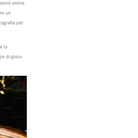
casinò online
ire un
ttografia per
e la
ie di gioco