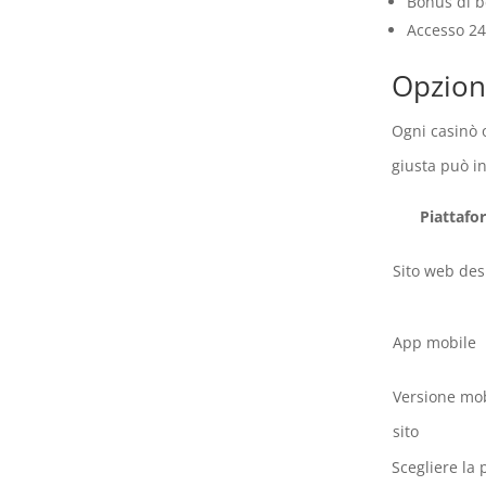
Bonus di b
Accesso 24
Opzioni
Ogni casinò o
giusta può i
Piattafo
Sito web des
App mobile
Versione mob
sito
Scegliere la