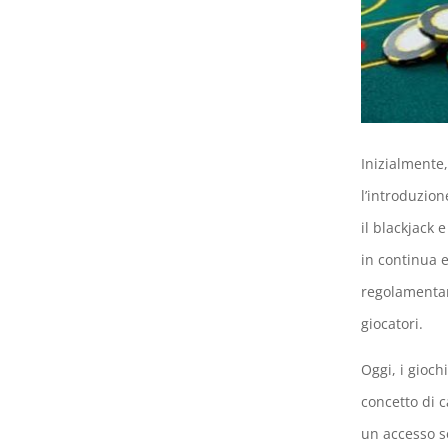
Inizialmente,
l’introduzion
il blackjack 
in continua e
regolamentan
giocatori.
Oggi, i giochi
concetto di c
un accesso s