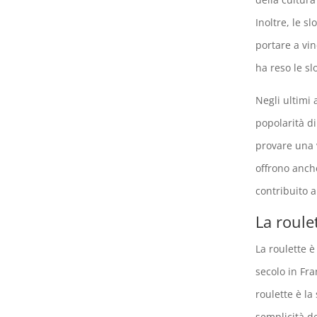
Inoltre, le s
portare a vi
ha reso le sl
Negli ultimi 
popolarità di
provare una 
offrono anch
contribuito a
La roule
La roulette è
secolo in Fra
roulette è la
semplicità de