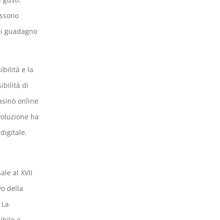
ossono
 di guadagno
bilità e la
ibilità di
asinò online
voluzione ha
digitale.
ale al XVII
vo della
 La
ibile e