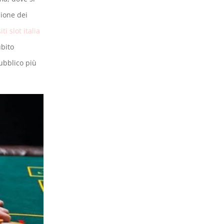
zione dei
iti slot italia
ubito
pubblico più