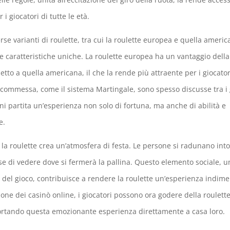
 i giocatori di tutte le età.
rse varianti di roulette, tra cui la roulette europea e quella amer
ie caratteristiche uniche. La roulette europea ha un vantaggio della
petto a quella americana, il che la rende più attraente per i giocator
 scommessa, come il sistema Martingale, sono spesso discusse tra i 
i partita un’esperienza non solo di fortuna, ma anche di abilità e
e.
 la roulette crea un’atmosfera di festa. Le persone si radunano into
se di vedere dove si fermerà la pallina. Questo elemento sociale, u
a del gioco, contribuisce a rendere la roulette un’esperienza indime
one dei casinò online, i giocatori possono ora godere della roulette
tando questa emozionante esperienza direttamente a casa loro.