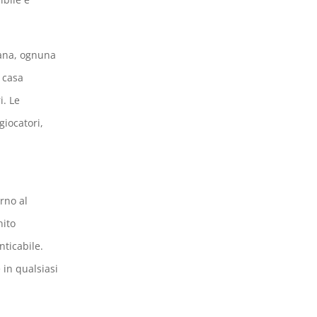
icana, ognuna
 casa
i. Le
giocatori,
rno al
nito
nticabile.
 in qualsiasi