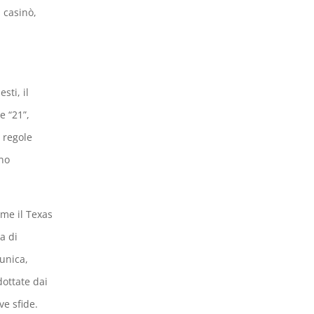
 casinò,
sti, il
e “21”,
i regole
ono
ome il Texas
a di
unica,
dottate dai
ve sfide.