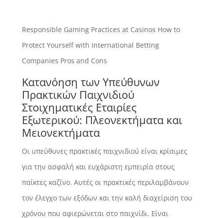
Responsible Gaming Practices at Casinos How to
Protect Yourself with International Betting
Companies Pros and Cons
Κατανόηση των Υπεύθυνων
Πρακτικών Παιχνιδιού
Στοιχηματικές Εταιρίες
Εξωτερικού: Πλεονεκτήματα και
Μειονεκτήματα
Οι υπεύθυνες πρακτικές παιχνιδιού είναι κρίσιμες
για την ασφαλή και ευχάριστη εμπειρία στους
παίκτες καζίνο. Αυτές οι πρακτικές περιλαμβάνουν
τον έλεγχο των εξόδων και την καλή διαχείριση του
χρόνου που αφιερώνεται στο παιχνίδι. Είναι