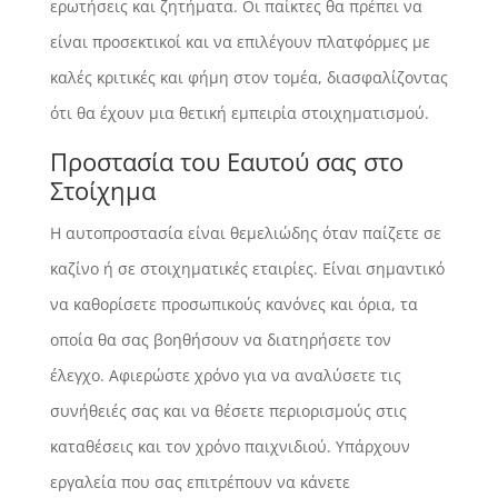
ερωτήσεις και ζητήματα. Οι παίκτες θα πρέπει να
είναι προσεκτικοί και να επιλέγουν πλατφόρμες με
καλές κριτικές και φήμη στον τομέα, διασφαλίζοντας
ότι θα έχουν μια θετική εμπειρία στοιχηματισμού.
Προστασία του Εαυτού σας στο
Στοίχημα
Η αυτοπροστασία είναι θεμελιώδης όταν παίζετε σε
καζίνο ή σε στοιχηματικές εταιρίες. Είναι σημαντικό
να καθορίσετε προσωπικούς κανόνες και όρια, τα
οποία θα σας βοηθήσουν να διατηρήσετε τον
έλεγχο. Αφιερώστε χρόνο για να αναλύσετε τις
συνήθειές σας και να θέσετε περιορισμούς στις
καταθέσεις και τον χρόνο παιχνιδιού. Υπάρχουν
εργαλεία που σας επιτρέπουν να κάνετε