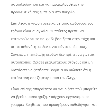
αυτοαξιολόγηση και να παρακολουθείτε την
προοδευτική σας εμπειρία στο παιχνίδι.
Επιπλέον, η γνώση σχετικά με τους κινδύνους του
τζόγου είναι αναγκαία. Οι παίκτες πρέπει να
κατανοούν ότι το παιχνίδι βασίζεται στην τύχη και
ότι οι πιθανότητες δεν είναι πάντα υπέρ τους.
Συνεπώς, η επιδίωξη κερδών δεν πρέπει να γίνεται
αυτοσκοπός. Ορίστε ρεαλιστικούς στόχους και μη
διστάσετε να ζητήσετε βοήθεια αν νιώσετε ότι η
κατάσταση σας ξεφεύγει από τον έλεγχο.
Είναι επίσης απαραίτητο να γνωρίζετε πού μπορείτε
να βρείτε υποστήριξη. Υπάρχουν οργανισμοί και
γραμμές βοήθειας που προσφέρουν καθοδήγηση και