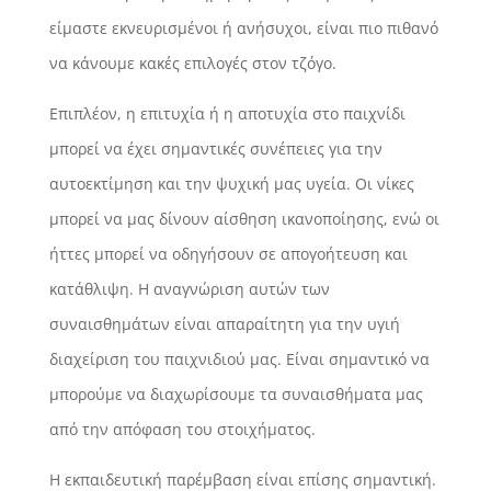
είμαστε εκνευρισμένοι ή ανήσυχοι, είναι πιο πιθανό
να κάνουμε κακές επιλογές στον τζόγο.
Επιπλέον, η επιτυχία ή η αποτυχία στο παιχνίδι
μπορεί να έχει σημαντικές συνέπειες για την
αυτοεκτίμηση και την ψυχική μας υγεία. Οι νίκες
μπορεί να μας δίνουν αίσθηση ικανοποίησης, ενώ οι
ήττες μπορεί να οδηγήσουν σε απογοήτευση και
κατάθλιψη. Η αναγνώριση αυτών των
συναισθημάτων είναι απαραίτητη για την υγιή
διαχείριση του παιχνιδιού μας. Είναι σημαντικό να
μπορούμε να διαχωρίσουμε τα συναισθήματα μας
από την απόφαση του στοιχήματος.
Η εκπαιδευτική παρέμβαση είναι επίσης σημαντική.