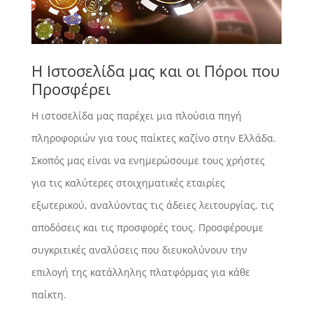
Η Ιστοσελίδα μας και οι Πόροι που
Προσφέρει
Η ιστοσελίδα μας παρέχει μια πλούσια πηγή
πληροφοριών για τους παίκτες καζίνο στην Ελλάδα.
Σκοπός μας είναι να ενημερώσουμε τους χρήστες
για τις καλύτερες στοιχηματικές εταιρίες
εξωτερικού, αναλύοντας τις άδειες λειτουργίας, τις
αποδόσεις και τις προσφορές τους. Προσφέρουμε
συγκριτικές αναλύσεις που διευκολύνουν την
επιλογή της κατάλληλης πλατφόρμας για κάθε
παίκτη.