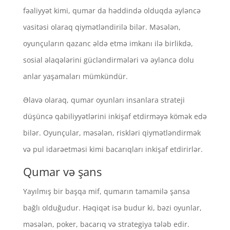
fəaliyyət kimi, qumar da həddində olduqda əyləncə
vasitəsi olaraq qiymətləndirilə bilər. Məsələn,
oyunçuların qazanc əldə etmə imkanı ilə birlikdə,
sosial əlaqələrini gücləndirmələri və əyləncə dolu
anlar yaşamaları mümkündür.
Əlavə olaraq, qumar oyunları insanlara strateji
düşüncə qabiliyyətlərini inkişaf etdirməyə kömək edə
bilər. Oyunçular, məsələn, riskləri qiymətləndirmək
və pul idarəetməsi kimi bacarıqları inkişaf etdirirlər.
Qumar və şans
Yayılmış bir başqa mif, qumarın tamamilə şansa
bağlı olduğudur. Həqiqət isə budur ki, bəzi oyunlar,
məsələn, poker, bacarıq və strategiya tələb edir.