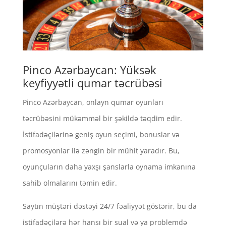
Pinco Azərbaycan: Yüksək
keyfiyyətli qumar təcrübəsi
Pinco Azərbaycan, onlayn qumar oyunları
təcrübəsini mükəmməl bir şəkildə təqdim edir.
İstifadəçilərinə geniş oyun seçimi, bonuslar və
promosyonlar ilə zəngin bir mühit yaradır. Bu,
oyunçuların daha yaxşı şanslarla oynama imkanına
sahib olmalarını təmin edir.
Saytın müştəri dəstəyi 24/7 fəaliyyət göstərir, bu da
istifadəçilərə hər hansı bir sual və ya problemdə