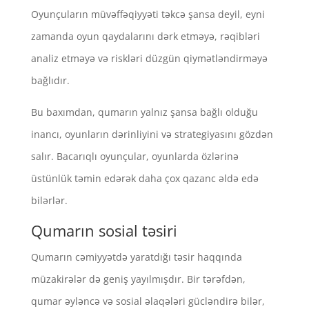
Oyunçuların müvəffəqiyyəti təkcə şansa deyil, eyni
zamanda oyun qaydalarını dərk etməyə, rəqibləri
analiz etməyə və riskləri düzgün qiymətləndirməyə
bağlıdır.
Bu baxımdan, qumarın yalnız şansa bağlı olduğu
inancı, oyunların dərinliyini və strategiyasını gözdən
salır. Bacarıqlı oyunçular, oyunlarda özlərinə
üstünlük təmin edərək daha çox qazanc əldə edə
bilərlər.
Qumarın sosial təsiri
Qumarın cəmiyyətdə yaratdığı təsir haqqında
müzakirələr də geniş yayılmışdır. Bir tərəfdən,
qumar əyləncə və sosial əlaqələri gücləndirə bilər,