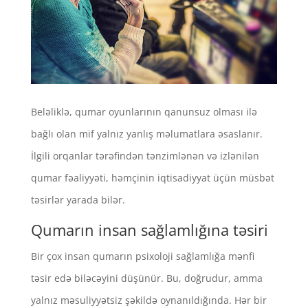
Beləliklə, qumar oyunlarının qanunsuz olması ilə
bağlı olan mif yalnız yanlış məlumatlara əsaslanır.
İlgili orqanlar tərəfindən tənzimlənən və izlənilən
qumar fəaliyyəti, həmçinin iqtisadiyyat üçün müsbət
təsirlər yarada bilər.
Qumarın insan sağlamlığına təsiri
Bir çox insan qumarın psixoloji sağlamlığa mənfi
təsir edə biləcəyini düşünür. Bu, doğrudur, amma
yalnız məsuliyyətsiz şəkildə oynanıldığında. Hər bir