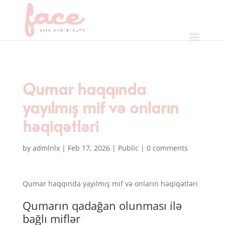
Qumar haqqında
yayılmış mif və onların
həqiqətləri
by
admlnlx
|
Feb 17, 2026
|
Public
|
0 comments
Qumar haqqında yayılmış mif və onların həqiqətləri
Qumarın qadağan olunması ilə
bağlı miflər