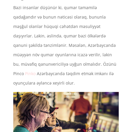
Bəzi insanlar düşünür ki, qumar tamamilə
qadağandır və bunun nəticəsi olaraq, bununla
məşğul olanlar hüquqi cəhətdən məsuliyyət
daşıyırlar. Lakin, əslində, qumar bəzi ölkələrdə
qanuni şəkildə tənzimlənir. Məsələn, Azərbaycanda
müəyyən növ qumar oyunlarına icazə verilir, lakin
bu, müvafiq qanunvericiliyə uyğun olmalıdır. Özünü
Pinco
Pinko
Azərbaycanda təqdim etmək imkanı ilə
oyunçulara əyləncə xeyirli olur.