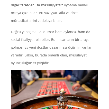
digər tərəfdən isə məsuliyyətsiz oynama halları
ortaya çıxa bilər. Bu vəziyyət, ailə və dost
münasibətlərini zədələyə bilər.
Doğru yanaşma ilə, qumar həm əyləncə, həm də
sosial fəaliyyət ola bilər. Bu, insanların bir araya
gəlməsi və yeni dostlar qazanması üçün imkanlar
yaradır. Lakin, burada önəmli olan, məsuliyyətli
oyunçuluğun təşviqidir.