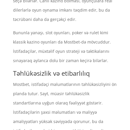
seçə bilərlər. Canlı kazino bölməsi, oyunçulara real
dilerlərlə oyun oynama imkanı təqdim edir, bu da
təcrübəni daha da gerçəkçi edir.
Bununla yanaşı, slot oyunları, poker və rulet kimi
klassik kazino oyunları da Mostbet-də mövcuddur.
İstifadəçilər, müxtəlif oyun strateji və taktikalarını
sınayaraq əyləncə dolu bir zaman keçirə bilərlər.
Təhlükəsizlik və etibarlılıq
Mostbet, istifadəçi məlumatlarının təhlükəsizliyini ön
planda tutur. Sayt, müasir təhlükəsizlik
standartlarına uyğun olaraq fəaliyyət göstərir.
İstifadəçilərin şəxsi məlumatları və maliyyə
əməliyyatları yüksək səviyyədə qorunur, bu da