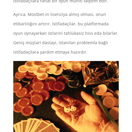
istifadəçilərə rahat bir oyun mühiti təqdim edir.
Ayrıca, Mostbet-in lisenziya almış olması, onun
etibarlılığını artırır. İstifadəçilər, bu platformada
oyun oynayarkən özlərini təhlükəsiz hiss edə bilərlər.
Geniş müştəri dəstəyi, istənilən problemlə bağlı
istifadəçilərə yardım etməyə hazırdır.