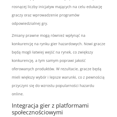
rosnącej liczby inicjatyw mających na celu edukację
graczy oraz wprowadzenie programów
odpowiedzialnej gry.
Zmiany prawne mogą również wpłynąć na
konkurencję na rynku gier hazardowych. Nowi gracze
będą mogli łatwiej wejść na rynek, co zwiększy
konkurencję, a tym samym poprawi jakość
oferowanych produktów. W rezultacie, gracze będą
mieli większy wybór i lepsze warunki, co z pewnością
przyczyni się do wzrostu popularności hazardu
online.
Integracja gier z platformami
społecznościowymi