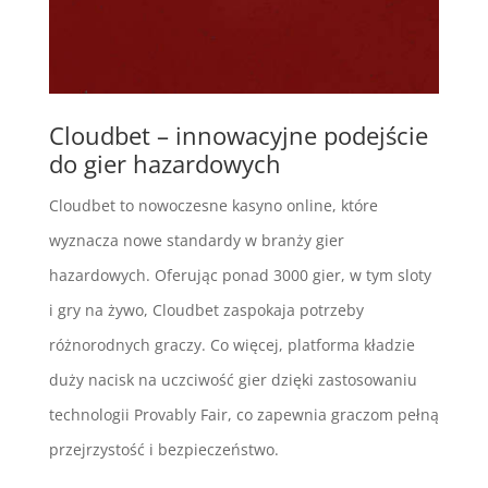
Cloudbet – innowacyjne podejście
do gier hazardowych
Cloudbet to nowoczesne kasyno online, które
wyznacza nowe standardy w branży gier
hazardowych. Oferując ponad 3000 gier, w tym sloty
i gry na żywo, Cloudbet zaspokaja potrzeby
różnorodnych graczy. Co więcej, platforma kładzie
duży nacisk na uczciwość gier dzięki zastosowaniu
technologii Provably Fair, co zapewnia graczom pełną
przejrzystość i bezpieczeństwo.