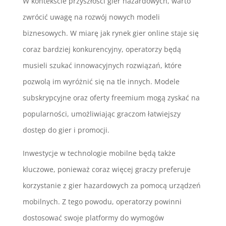
W kontekście przyszłości gier hazardowych, warto
zwrócić uwagę na rozwój nowych modeli
biznesowych. W miarę jak rynek gier online staje się
coraz bardziej konkurencyjny, operatorzy będą
musieli szukać innowacyjnych rozwiązań, które
pozwolą im wyróżnić się na tle innych. Modele
subskrypcyjne oraz oferty freemium mogą zyskać na
popularności, umożliwiając graczom łatwiejszy
dostęp do gier i promocji.
Inwestycje w technologie mobilne będą także
kluczowe, ponieważ coraz więcej graczy preferuje
korzystanie z gier hazardowych za pomocą urządzeń
mobilnych. Z tego powodu, operatorzy powinni
dostosować swoje platformy do wymogów