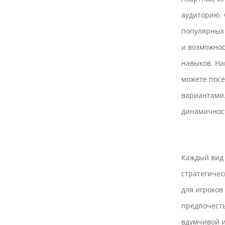
аудиторию. 
популярных 
и возможнос
навыков. На
можете пос
вариантами.
динамичнос
Каждый вид
стратегичес
для игроков
предпочесть
вдумчивой и