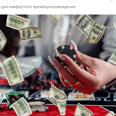
о для комфортного времяпрепровождения.