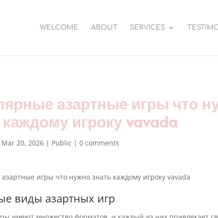
WELCOME
ABOUT
SERVICES
TESTIM
лярные азартные игры что н
 каждому игроку vavada
|
Mar 20, 2026
|
Public
|
0 comments
азартные игры что нужно знать каждому игроку vavada
ые виды азартных игр
ры имеют множество форматов, и каждый из них привлекает с