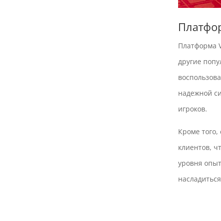
Платфор
Платформа V
другие попу
воспользова
надежной си
игроков.
Кроме того,
клиентов, ч
уровня опыт
насладитьс