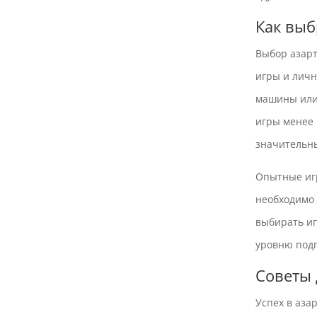
Как выб
Выбор азарт
игры и личн
машины или 
игры менее
значительны
Опытные игр
необходимо 
выбирать иг
уровню подг
Советы 
Успех в аза