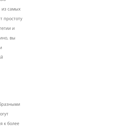
 из самых
т простоту
тегии и
ино, вы
и
ей
образными
огут
я к более