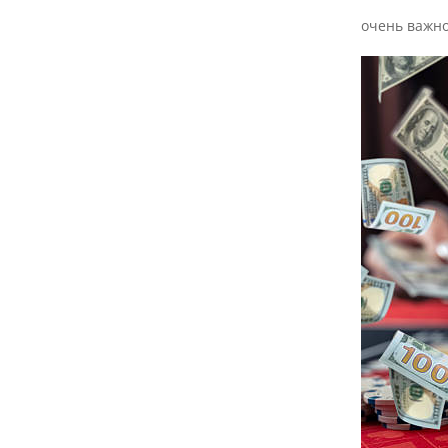
очень важн