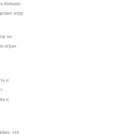
ть больше,
елает игру
нсы на
х играх
ть и
ет
ва и
ржку, что