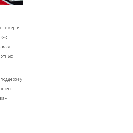
, покер и
акже
своей
артных
 поддержку
вашего
 вам