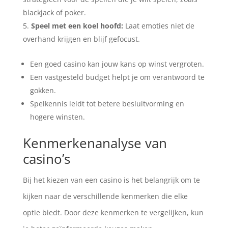
blackjack of poker.
Speel met een koel hoofd:
Laat emoties niet de
overhand krijgen en blijf gefocust.
Een goed casino kan jouw kans op winst vergroten.
Een vastgesteld budget helpt je om verantwoord te
gokken.
Spelkennis leidt tot betere besluitvorming en
hogere winsten.
Kenmerkenanalyse van
casino’s
Bij het kiezen van een casino is het belangrijk om te
kijken naar de verschillende kenmerken die elke
optie biedt. Door deze kenmerken te vergelijken, kun