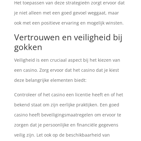
Het toepassen van deze strategieën zorgt ervoor dat
je niet alleen met een goed gevoel weggaat, maar
ook met een positieve ervaring en mogelijk winsten.
Vertrouwen en veiligheid bij
gokken
Veiligheid is een cruciaal aspect bij het kiezen van
een casino. Zorg ervoor dat het casino dat je kiest
deze belangrijke elementen biedt:
Controleer of het casino een licentie heeft en of het
bekend staat om zijn eerlijke praktijken. Een goed
casino heeft beveiligingsmaatregelen om ervoor te
zorgen dat je persoonlijke en financiële gegevens
veilig zijn. Let ook op de beschikbaarheid van