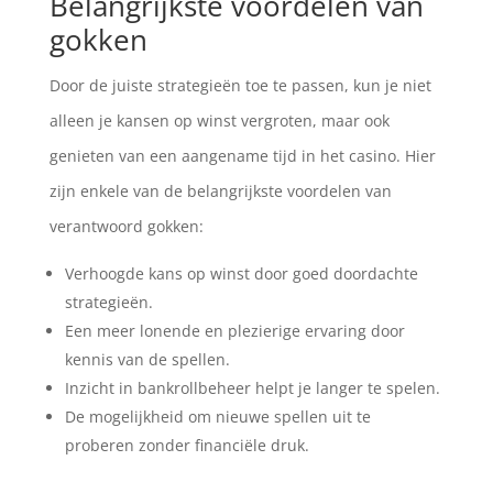
Belangrijkste voordelen van
gokken
Door de juiste strategieën toe te passen, kun je niet
alleen je kansen op winst vergroten, maar ook
genieten van een aangename tijd in het casino. Hier
zijn enkele van de belangrijkste voordelen van
verantwoord gokken:
Verhoogde kans op winst door goed doordachte
strategieën.
Een meer lonende en plezierige ervaring door
kennis van de spellen.
Inzicht in bankrollbeheer helpt je langer te spelen.
De mogelijkheid om nieuwe spellen uit te
proberen zonder financiële druk.