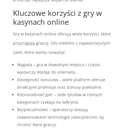
Kluczowe korzyści z gry w
kasynach online
Gry w kasynach online oferują wiele korzyści, które
przyciągają graczy. Oto niektóre z najważniejszych
zalet, które warto rozważyć.
Wygoda – gra w dowolnym miejscu i czasie,
wystarczy dostęp do internetu.
Dostępność bonusów – wiele platform oferuje
atrakcyjne promocje oraz bonusy powitalne.
Różnorodność gier – setki tytułów w różnych
kategoriach czekają na odkrycie.
Bezpieczeństwo – operatorzy stosują
zaawansowane technologie zabezpieczeń, by
chronić dane graczy.