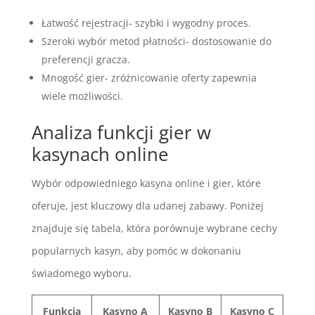
Łatwość rejestracji- szybki i wygodny proces.
Szeroki wybór metod płatności- dostosowanie do
preferencji gracza.
Mnogość gier- zróżnicowanie oferty zapewnia
wiele możliwości.
Analiza funkcji gier w
kasynach online
Wybór odpowiedniego kasyna online i gier, które
oferuje, jest kluczowy dla udanej zabawy. Poniżej
znajduje się tabela, która porównuje wybrane cechy
popularnych kasyn, aby pomóc w dokonaniu
świadomego wyboru.
Funkcja
Kasyno A
Kasyno B
Kasyno C