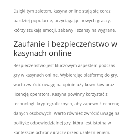
Dzięki tym zaletom, kasyna online stają się coraz
bardziej popularne, przyciągając nowych graczy,
którzy szukają emocji, zabawy i szansy na wygrane.
Zaufanie i bezpieczeństwo w
kasynach online
Bezpieczeństwo jest kluczowym aspektem podczas
gry w kasynach online. Wybierając platformę do gry,
warto zwrócić uwagę na opinie użytkowników oraz
licencję operatora. Kasyna powinny korzystać z
technologii kryptograficznych, aby zapewnić ochronę
danych osobowych. Warto również zwrócić uwagę na
politykę odpowiedzialnej gry, która jest istotna w
kontekście ochrony graczy przed uzależnieniem.