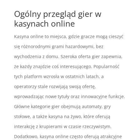
Ogólny przegląd gier w
kasynach online
Kasyna online to miejsca, gdzie gracze mogą cieszyć
się różnorodnymi grami hazardowymi, bez
wychodzenia z domu. Szeroka oferta gier zapewnia,
że każdy znajdzie coś interesującego. Popularność
tych platform wzrosła w ostatnich latach, a
operatorzy stale rozwijają swoją ofertę,
wprowadzając nowe tytuły oraz innowacyjne funkcje.
Główne kategorie gier obejmują automaty, gry
stołowe, a także kasyna na żywo, które oferują
interakcję z krupierami w czasie rzeczywistym.
Dodatkowo, kasyna online często oferują atrakcyjne