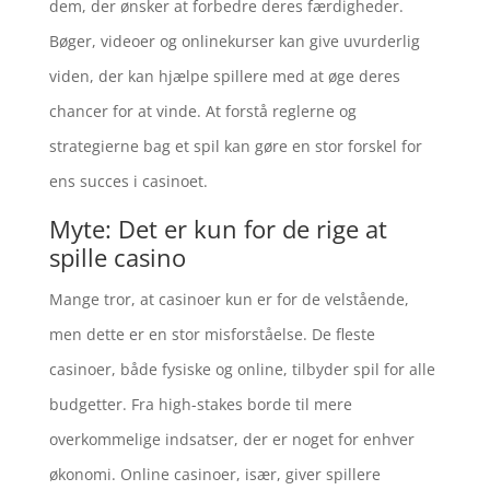
dem, der ønsker at forbedre deres færdigheder.
Bøger, videoer og onlinekurser kan give uvurderlig
viden, der kan hjælpe spillere med at øge deres
chancer for at vinde. At forstå reglerne og
strategierne bag et spil kan gøre en stor forskel for
ens succes i casinoet.
Myte: Det er kun for de rige at
spille casino
Mange tror, at casinoer kun er for de velstående,
men dette er en stor misforståelse. De fleste
casinoer, både fysiske og online, tilbyder spil for alle
budgetter. Fra high-stakes borde til mere
overkommelige indsatser, der er noget for enhver
økonomi. Online casinoer, især, giver spillere