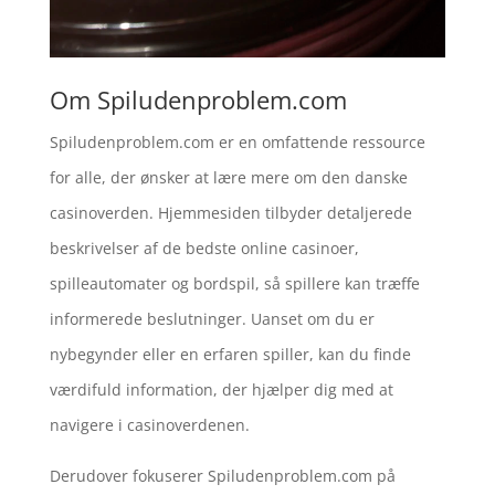
Om Spiludenproblem.com
Spiludenproblem.com er en omfattende ressource
for alle, der ønsker at lære mere om den danske
casinoverden. Hjemmesiden tilbyder detaljerede
beskrivelser af de bedste online casinoer,
spilleautomater og bordspil, så spillere kan træffe
informerede beslutninger. Uanset om du er
nybegynder eller en erfaren spiller, kan du finde
værdifuld information, der hjælper dig med at
navigere i casinoverdenen.
Derudover fokuserer Spiludenproblem.com på