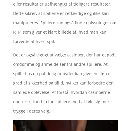
eller resultat er uafhængigt af tidligere resultater.
Dette sikrer, at spillene er retfærdige og ikke kan
manipuleres. Spillere kan også finde oplysninger om
RTP, som giver et klart billede af, hvad man kan
forvente af hvert spil.
Det er også vigtigt at vælge casinoer, der har et godt
omdømme og anmeldelser fra andre spillere. At
spille hos en pålidelig udbyder kan give en større
grad af sikkerhed og tillid, hvilket kan forbedre den
samlede oplevelse. At forstå, hvordan casinoerne
opererer, kan hjælpe spillere med at føle sig mere
trygge i deres valg.