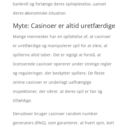
bankroll og forlænge deres spiloplevelse, uanset
deres økonomiske situation.
Myte: Casinoer er altid uretfærdige
Mange mennesker har en opfattelse af, at casinoer
er uretfærdige og manipulerer spil for at sikre, at
spillerne altid taber. Det er vigtigt at forstå, at
licenserede casinoer opererer under strenge regler
og reguleringer, der beskytter spillere. De fleste
online casinoer er underlagt uafhængige
inspektioner, der sikrer, at deres spil er fair og
tilfældige.
Derudover bruger casinoer random number
generators (RNG), som garanterer, at hvert spin, kort