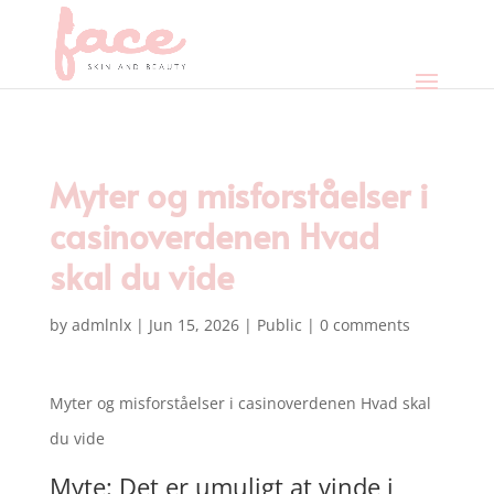
Myter og misforståelser i
casinoverdenen Hvad
skal du vide
by
admlnlx
|
Jun 15, 2026
|
Public
|
0 comments
Myter og misforståelser i casinoverdenen Hvad skal
du vide
Myte: Det er umuligt at vinde i