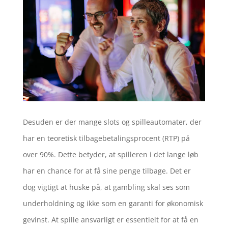
Desuden er der mange slots og spilleautomater, der
har en teoretisk tilbagebetalingsprocent (RTP) på
over 90%. Dette betyder, at spilleren i det lange løb
har en chance for at få sine penge tilbage. Det er
dog vigtigt at huske på, at gambling skal ses som
underholdning og ikke som en garanti for økonomisk
gevinst. At spille ansvarligt er essentielt for at få en