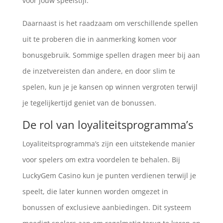
voor jouw speelstijl.
Daarnaast is het raadzaam om verschillende spellen
uit te proberen die in aanmerking komen voor
bonusgebruik. Sommige spellen dragen meer bij aan
de inzetvereisten dan andere, en door slim te
spelen, kun je je kansen op winnen vergroten terwijl
je tegelijkertijd geniet van de bonussen.
De rol van loyaliteitsprogramma’s
Loyaliteitsprogramma’s zijn een uitstekende manier
voor spelers om extra voordelen te behalen. Bij
LuckyGem Casino kun je punten verdienen terwijl je
speelt, die later kunnen worden omgezet in
bonussen of exclusieve aanbiedingen. Dit systeem