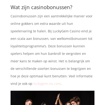
Wat zijn casinobonussen?
Casinobonussen zijn een aantrekkelijke manier voor
online gokkers om extra waarde uit hun
speelervaring te halen. Bij LuckyGem Casino vind je
een scala aan bonussen, van welkomstbonussen tot
loyaliteitsprogramma’s. Deze bonussen kunnen
spelers helpen om hun bankroll te vergroten en
meer kans te maken op winst. Het is belangrijk om
de verschillende soorten bonussen te begrijpen en
hoe je deze optimaal kunt benutten. Veel informatie
vind je ook op
luckygem-eu.com
.