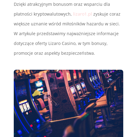
Dzięki atrakcyjnym bonusom oraz wsparciu dla
płatności kryptowalutowych,
lizaro1.pl
zyskuje coraz
większe uznanie wśród miłośników hazardu w sieci.
W artykule przedstawimy najważniejsze informacje
dotyczące oferty Lizaro Casino, w tym bonusy,
promocje oraz aspekty bezpieczeństwa.