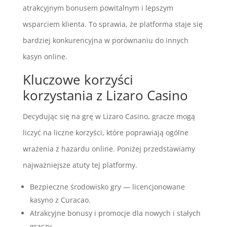
atrakcyjnym bonusem powitalnym i lepszym
wsparciem klienta. To sprawia, że platforma staje się
bardziej konkurencyjna w porównaniu do innych
kasyn online.
Kluczowe korzyści
korzystania z Lizaro Casino
Decydując się na grę w Lizaro Casino, gracze mogą
liczyć na liczne korzyści, które poprawiają ogólne
wrażenia z hazardu online. Poniżej przedstawiamy
najważniejsze atuty tej platformy.
Bezpieczne środowisko gry — licencjonowane
kasyno z Curacao.
Atrakcyjne bonusy i promocje dla nowych i stałych
graczy.