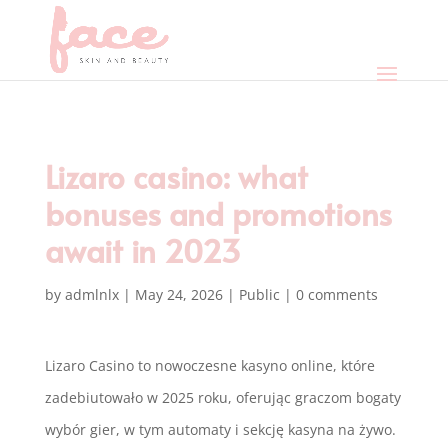
Lizaro casino: what
bonuses and promotions
await in 2023
by
admlnlx
|
May 24, 2026
|
Public
|
0 comments
Lizaro Casino to nowoczesne kasyno online, które
zadebiutowało w 2025 roku, oferując graczom bogaty
wybór gier, w tym automaty i sekcję kasyna na żywo.