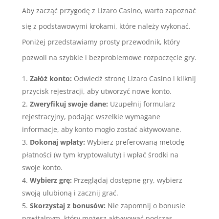
Aby zacząć przygodę z Lizaro Casino, warto zapoznać
się z podstawowymi krokami, które należy wykonać.
Poniżej przedstawiamy prosty przewodnik, który
pozwoli na szybkie i bezproblemowe rozpoczęcie gry.
Załóż konto:
Odwiedź stronę Lizaro Casino i kliknij
przycisk rejestracji, aby utworzyć nowe konto.
Zweryfikuj swoje dane:
Uzupełnij formularz
rejestracyjny, podając wszelkie wymagane
informacje, aby konto mogło zostać aktywowane.
Dokonaj wpłaty:
Wybierz preferowaną metodę
płatności (w tym kryptowaluty) i wpłać środki na
swoje konto.
Wybierz grę:
Przeglądaj dostępne gry, wybierz
swoją ulubioną i zacznij grać.
Skorzystaj z bonusów:
Nie zapomnij o bonusie
powitalnym, który możesz aktywować podczas