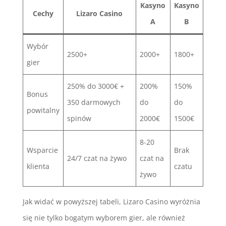
Kasyno
Kasyno
Cechy
Lizaro Casino
A
B
Wybór
2500+
2000+
1800+
gier
250% do 3000€ +
200%
150%
Bonus
350 darmowych
do
do
powitalny
spinów
2000€
1500€
8-20
Wsparcie
Brak
24/7 czat na żywo
czat na
klienta
czatu
żywo
Jak widać w powyższej tabeli, Lizaro Casino wyróżnia
się nie tylko bogatym wyborem gier, ale również