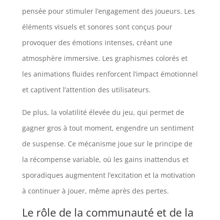
pensée pour stimuler l’engagement des joueurs. Les
éléments visuels et sonores sont conçus pour
provoquer des émotions intenses, créant une
atmosphère immersive. Les graphismes colorés et
les animations fluides renforcent l’impact émotionnel
et captivent l’attention des utilisateurs.
De plus, la volatilité élevée du jeu, qui permet de
gagner gros à tout moment, engendre un sentiment
de suspense. Ce mécanisme joue sur le principe de
la récompense variable, où les gains inattendus et
sporadiques augmentent l’excitation et la motivation
à continuer à jouer, même après des pertes.
Le rôle de la communauté et de la