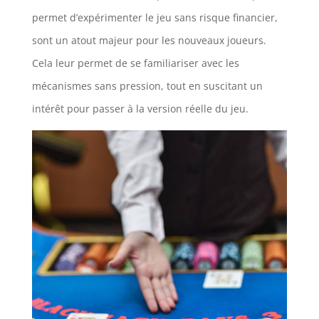
permet d’expérimenter le jeu sans risque financier,
sont un atout majeur pour les nouveaux joueurs.
Cela leur permet de se familiariser avec les
mécanismes sans pression, tout en suscitant un
intérêt pour passer à la version réelle du jeu.