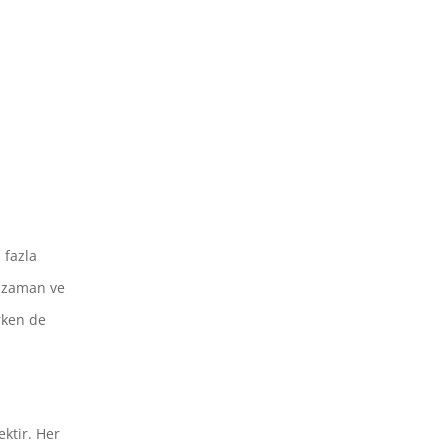
 fazla
, zaman ve
rken de
ktir. Her