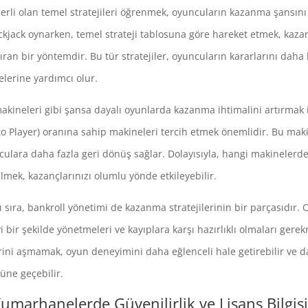
erli olan temel stratejileri öğrenmek, oyuncuların kazanma şansını a
ckjack oynarken, temel strateji tablosuna göre hareket etmek, kaz
rtıran bir yöntemdir. Bu tür stratejiler, oyuncuların kararlarını daha b
elerine yardımcı olur.
makineleri gibi şansa dayalı oyunlarda kazanma ihtimalini artırmak 
to Player) oranına sahip makineleri tercih etmek önemlidir. Bu mak
ulara daha fazla geri dönüş sağlar. Dolayısıyla, hangi makineler
ilmek, kazançlarınızı olumlu yönde etkileyebilir.
 sıra, bankroll yönetimi de kazanma stratejilerinin bir parçasıdır.
yi bir şekilde yönetmeleri ve kayıplara karşı hazırlıklı olmaları gere
erini aşmamak, oyun deneyimini daha eğlenceli hale getirebilir ve 
üne geçebilir.
umarhanelerde Güvenilirlik ve Lisans Bilgis