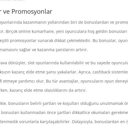
r ve Promosyonlar
yunlarında kazanmanın yollarından biri de bonuslardan ve prom
ır. Birçok online kumarhane, yeni oyunculara hoş geldin bonusları
eşitli promosyonlar sunarak dikkat çekmektedir. Bu bonuslar, oyu
ynamasını sağlar ve kazanma şanslarını artırır.
ava dönüşler, slot oyunlarında kullanılabilir ve bu sayede oyuncula
ksızın kazanç elde etme şansı yakalarlar. Ayrıca, cashback sistemle
afi etmeye yardımcı olur. Bu tür avantajlar, oyuncuların oyun deney
rken, kazanç elde etme olasılıklarını da artırır.
ikte, bonusların belirli şartları ve koşulları olduğunu unutmamak ö
 bonusları kullanmadan önce şartları dikkatlice okumaları gerekmek
lenmedik sorunlarla karşılaşabilirler. Dolayısıyla, bonuslardan en i