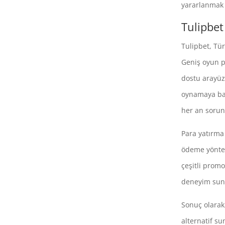
yararlanmak i
Tulipbe
Tulipbet, Tü
Geniş oyun po
dostu arayüzü
oynamaya başl
her an sorun
Para yatırma 
ödeme yöntem
çeşitli promo
deneyim sun
Sonuç olarak
alternatif s