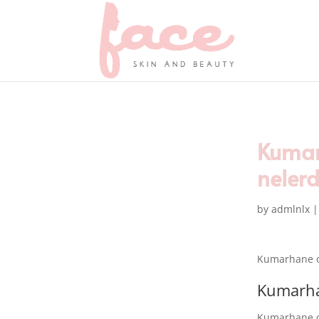
Kumar
nelerd
by
admlnlx
Kumarhane oy
Kumarha
Kumarhane oy