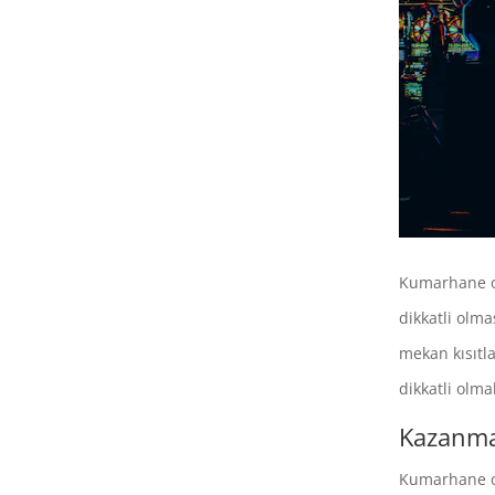
Kumarhane oy
dikkatli olm
mekan kısıtl
dikkatli olma
Kazanma 
Kumarhane oy