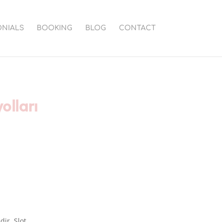
ONIALS
BOOKING
BLOG
CONTACT
lları
ir. Slot