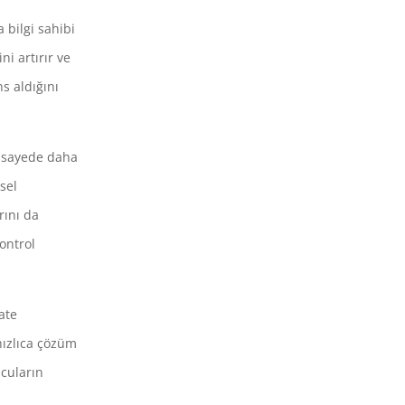
 bilgi sahibi
i artırır ve
ns aldığını
u sayede daha
sel
rını da
ontrol
ate
hızlıca çözüm
ncuların