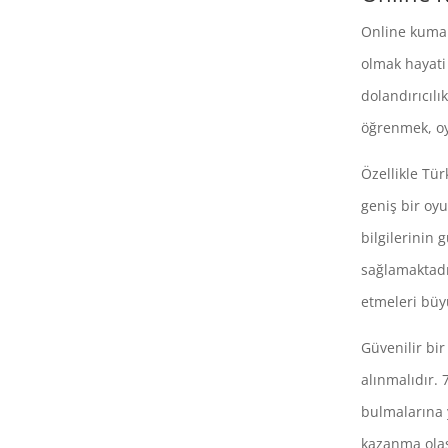
Online kumar
olmak hayati 
dolandırıcılı
öğrenmek, oy
Özellikle Tü
geniş bir oy
bilgilerinin
sağlamaktadır
etmeleri büy
Güvenilir bi
alınmalıdır. 
bulmalarına 
kazanma olası