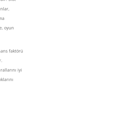
nlar,
nma
e, oyun
şans faktörü
r.
allarını iyi
klarını