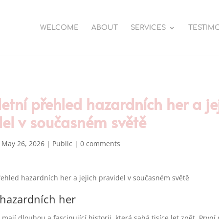
WELCOME
ABOUT
SERVICES
TESTIM
tní přehled hazardních her a je
del v současném světě
|
May 26, 2026
|
Public
|
0 comments
ehled hazardních her a jejich pravidel v současném světě
 hazardních her
mají dlouhou a fascinující historii, která sahá tisíce let zpět. První