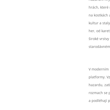
hrách, které
na kostkách 
kultur a sta
her, od kare
široké vrstv
starodávném
V moderním s
platformy. V
hazardu, zatí
rozmach se p
a podléhají