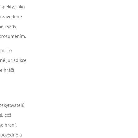
aspekty, jako
í zavedené
měli vždy
edorozuměním.
em. To
né jurisdikce
se hráči
oskytovatelů
é, což
o hraní.
odpovědně a