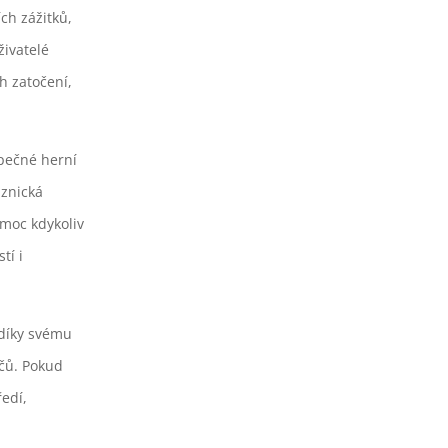
ch zážitků,
živatelé
h zatočení,
zpečné herní
aznická
omoc kdykoliv
tí i
 díky svému
čů. Pokud
edí,