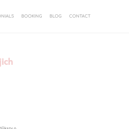
ONIALS
BOOKING
BLOG
CONTACT
jich
 důkazy o