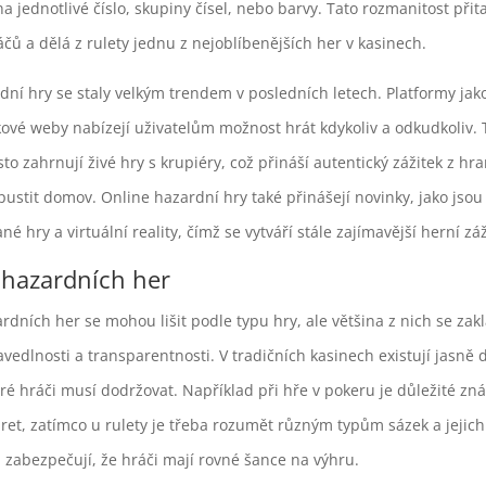
na jednotlivé číslo, skupiny čísel, nebo barvy. Tato rozmanitost přit
čů a dělá z rulety jednu z nejoblíbenějších her v kasinech.
dní hry se staly velkým trendem v posledních letech. Platformy jak
kové weby nabízejí uživatelům možnost hrát kdykoliv a odkudkoliv. 
to zahrnují živé hry s krupiéry, což přináší autentický zážitek z hra
pustit domov. Online hazardní hry také přinášejí novinky, jako jsou
é hry a virtuální reality, čímž se vytváří stále zajímavější herní záž
 hazardních her
rdních her se mohou lišit podle typu hry, ale většina z nich se zak
avedlnosti a transparentnosti. V tradičních kasinech existují jasně
ré hráči musí dodržovat. Například při hře v pokeru je důležité zná
ret, zatímco u rulety je třeba rozumět různým typům sázek a jejich
a zabezpečují, že hráči mají rovné šance na výhru.