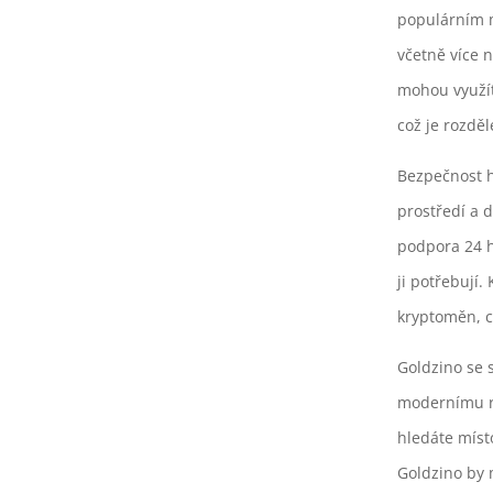
populárním m
včetně více 
mohou využít 
což je rozděl
Bezpečnost h
prostředí a 
podpora 24 h
ji potřebují.
kryptoměn, c
Goldzino se 
modernímu ro
hledáte míst
Goldzino by 