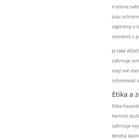
V online svět
jsou ochrann
algoritmy a t
seznámit s p
Je také důle
zahrnuje och
mají své vlas
informovali 
Etika a 
Etika hazard
herních služ
zahrnuje nej
Mnohá kasina,