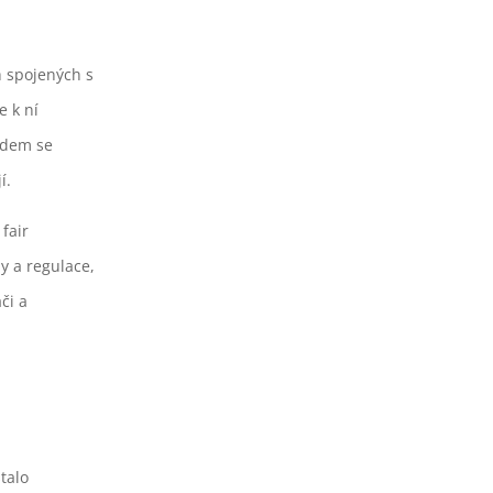
h spojených s
e k ní
rdem se
í.
fair
y a regulace,
či a
talo