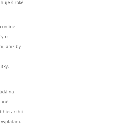
ahuje široké
o online
Tyto
ní, aniž by
itky.
ládá na
 dané
t hierarchii
 výplatám.