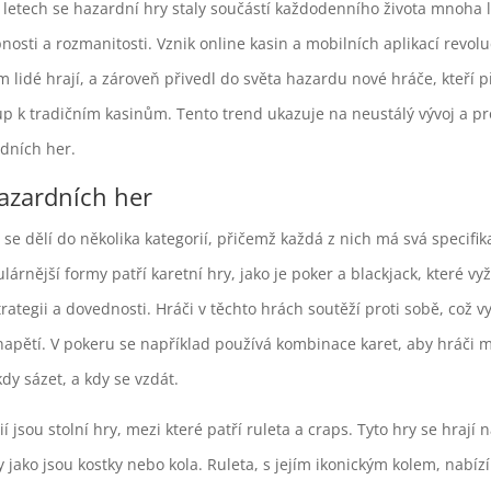
 letech se hazardní hry staly součástí každodenního života mnoha li
pnosti a rozmanitosti. Vznik online kasin a mobilních aplikací revolu
m lidé hrají, a zároveň přivedl do světa hazardu nové hráče, kteří 
up k tradičním kasinům. Tento trend ukazuje na neustálý vývoj a p
rdních her.
azardních her
se dělí do několika kategorií, přičemž každá z nich má svá specifik
árnější formy patří karetní hry, jako je poker a blackjack, které vy
 strategii a dovednosti. Hráči v těchto hrách soutěží proti sobě, což vy
apětí. V pokeru se například používá kombinace karet, aby hráči m
dy sázet, a kdy se vzdát.
ií jsou stolní hry, mezi které patří ruleta a craps. Tyto hry se hrají n
 jako jsou kostky nebo kola. Ruleta, s jejím ikonickým kolem, nabíz