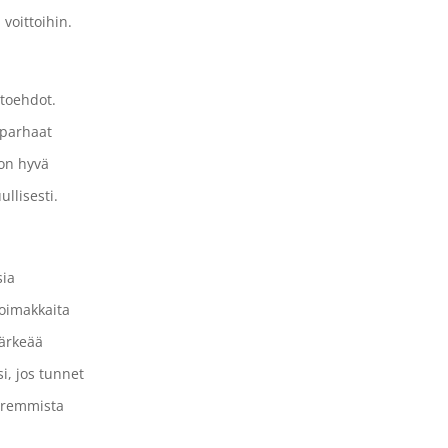
 voittoihin.
htoehdot.
 parhaat
 on hyvä
ullisesti.
sia
voimakkaita
tärkeää
i, jos tunnet
uuremmista