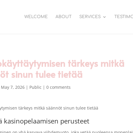
WELCOME
ABOUT
SERVICES
TESTIM
okäyttäytymisen tärkeys mitkä
t sinun tulee tietää
|
May 7, 2026
|
Public
|
0 comments
ytymisen tärkeys mitkä säännöt sinun tulee tietää
 kasinopelaamisen perusteet
inen on yhä kasvava viihdemuoto, joka vetää puoleensa monenlais