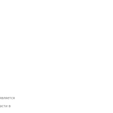
является
асти в