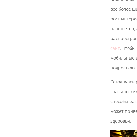
все более ш
рост интере
планшетов, 
распростра
сайт
, чтобы
мобильные а
подростков.
Сегодня аза
графически
способы раз
может приве
здоровья.