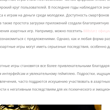
ирокий круг пользователей. В последние годы наблюдается зн
са к играм на деньги среди молодежи. Доступность смартфонов
а также простота загрузки приложений создали благоприятную 
нения азартных игр. Например, можно посетить
888starz офиц
 ознакомиться с предложениями. Однако, как и любая форма ра
зартные игры могут иметь серьезные последствия, особенно д
ртные игры становятся все более привлекательными благодаря
м интерфейсам и увлекательному геймплею. Подростки, ищущи
влечения, часто поддаются искушению участвовать в азартных 
сти к негативным последствиям для их психического и эмоцио