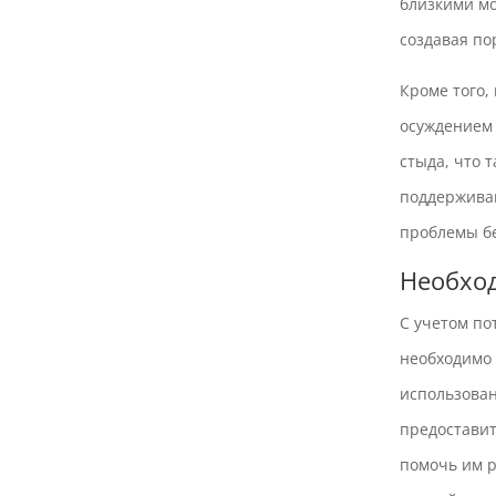
близкими мо
создавая по
Кроме того,
осуждением 
стыда, что 
поддерживаю
проблемы бе
Необхо
С учетом по
необходимо
использован
предостави
помочь им р