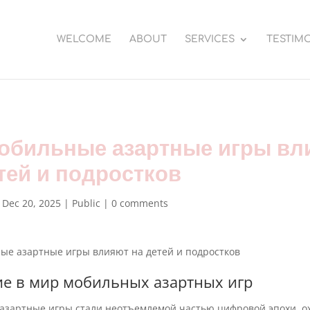
WELCOME
ABOUT
SERVICES
TESTIM
мобильные азартные игры вл
тей и подростков
|
Dec 20, 2025
|
Public
|
0 comments
ые азартные игры влияют на детей и подростков
е в мир мобильных азартных игр
азартные игры стали неотъемлемой частью цифровой эпохи, о