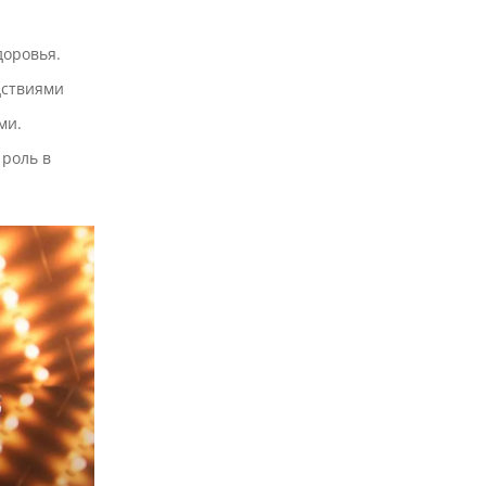
доровья.
дствиями
ми.
 роль в