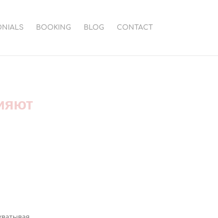
ONIALS
BOOKING
BLOG
CONTACT
ияют
хватывая