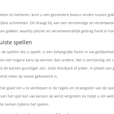
mieten te hanteren, kunt u een gezondere balans vinden tussen go
ijkse activiteiten. Dit draagt bij aan een verstandige en verantwoo
an gokken, waarbij plezier en verantwoordelijk gedrag hand in ha
juiste spellen
 de spellen die u speelt, is een belangrijke factor in uw geldbehe
en een hogere kans op winnen dan andere. Het is verstandig om s
j de kansen gunstiger zijn, zoals blackjack of poker, in plaats van
omst meer op toeval gebaseerd is.
 het goed om u te verdiepen in de regels en strategieën van de spe
s van het spel kan uw kansen op winst vergroten en helpt u om we
 te nemen tijdens het spelen.