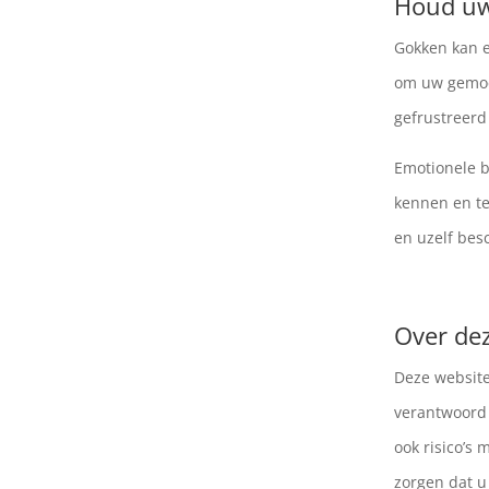
Houd uw
Gokken kan e
om uw gemoed
gefrustreerd
Emotionele b
kennen en te
en uzelf be
Over de
Deze website
verantwoord 
ook risico’s
zorgen dat u 