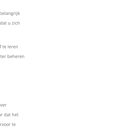
belangrijk
dat u zich
 te leren
eter beheren
over
r dat het
rvoor te