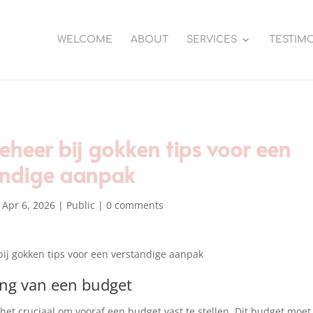
WELCOME
ABOUT
SERVICES
TESTIM
heer bij gokken tips voor een
andige aanpak
|
Apr 6, 2026
|
Public
|
0 comments
ij gokken tips voor een verstandige aanpak
ang van een budget
s het cruciaal om vooraf een budget vast te stellen. Dit budget moe