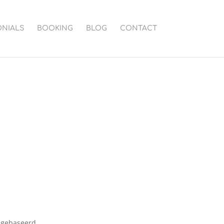
ONIALS
BOOKING
BLOG
CONTACT
t gebaseerd