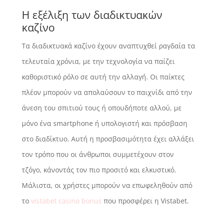
Η εξέλιξη των διαδικτυακών
καζίνο
Τα διαδικτυακά καζίνο έχουν αναπτυχθεί ραγδαία τα
τελευταία χρόνια, με την τεχνολογία να παίζει
καθοριστικό ρόλο σε αυτή την αλλαγή. Οι παίκτες
πλέον μπορούν να απολαύσουν το παιχνίδι από την
άνεση του σπιτιού τους ή οπουδήποτε αλλού, με
μόνο ένα smartphone ή υπολογιστή και πρόσβαση
στο διαδίκτυο. Αυτή η προσβασιμότητα έχει αλλάξει
τον τρόπο που οι άνθρωποι συμμετέχουν στον
τζόγο, κάνοντάς τον πιο προσιτό και ελκυστικό.
Μάλιστα, οι χρήστες μπορούν να επωφεληθούν από
το
vistabet casino bonus
που προσφέρει η Vistabet.