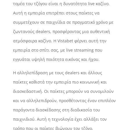
τομέα του τζόγου είναι η δυνατότητα live καζίνο.
Αυτή η εμπειρία επιτρέπει στους παίκτες να
συμμετέχουν σε παιχνίδια σε πραγματικό χρόνο με
ζωντανούς dealers, προσφέροντας μια αυθεντική
ατμόσφαιρα καζίνο. Η Vistabet φέρνει αυτή την
εμπειρία στο σπίτι σας, με live streaming που
εγγυάται υψηλή ποιότητα εικόνας και ήχου.
Η αλληλεπίδραση με τους dealers και άλλους
παίκτες καθιστά την εμπειρία πιο κοινωνική και
διασκεδαστική. Οι παίκτες μπορούν να συνομιλούν
και να αλληλεπιδρούν, προσθέτοντας έναν επιπλέον
παράγοντα διασκέδασης στη διαδικασία του
παιχνιδιού. Αυτή η τεχνολογία έχει αλλάξει τον
τρόπο που οι παίκτες βιώνουν τον τζόγο,