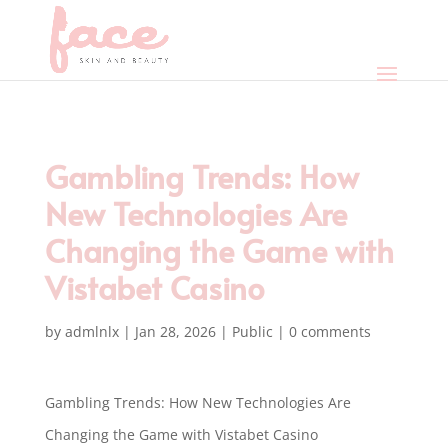
Gambling Trends: How
New Technologies Are
Changing the Game with
Vistabet Casino
by
admlnlx
|
Jan 28, 2026
|
Public
|
0 comments
Gambling Trends: How New Technologies Are
Changing the Game with Vistabet Casino