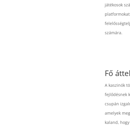
játékosok sz
platformokat
felelősségte
számára.
Fő átte
A kaszinók t
fejlődésnek 
csupán izgal
amelyek megs
kaland, hogy