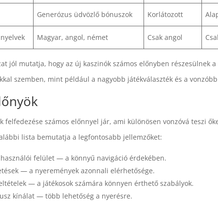
Generózus üdvözlő bónuszok
Korlátozott
Ala
 nyelvek
Magyar, angol, német
Csak angol
Csa
ázat jól mutatja, hogy az új kaszinók számos előnyben részesülnek a
kkal szemben, mint például a nagyobb játékválaszték és a vonzób
lőnyök
ók felfedezése számos előnnyel jár, ami különösen vonzóvá teszi őke
alábbi lista bemutatja a legfontosabb jellemzőket:
használói felület — a könnyű navigáció érdekében.
zetések — a nyeremények azonnali elérhetősége.
feltételek — a játékosok számára könnyen érthető szabályok.
usz kínálat — több lehetőség a nyerésre.