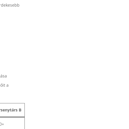
érdekesebb
tása
őit a
rsenytárs B
0+