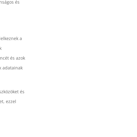
onságos és
delkeznek a
k
encét és azok
ok adatainak
eszközöket és
et, ezzel