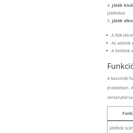
Játék kivá
játékokat.
Játék elke
A fiók lét
Az adatok 
A betétek 
Funkci
A kaszinók f
érdekében. A
versenytársa
Funk
Játékok sz