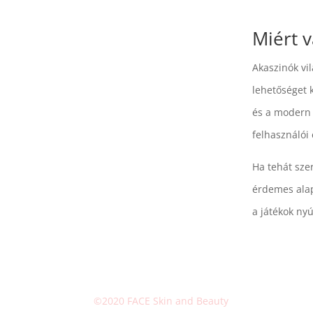
Miért v
Akaszinók vi
lehetőséget 
és a modern p
felhasználói
Ha tehát sze
érdemes alap
a játékok nyú
©2020 FACE Skin and Beauty