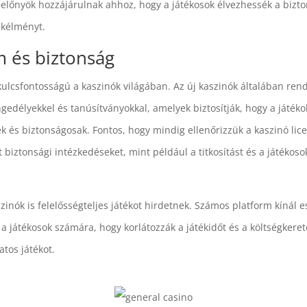
előnyök hozzájárulnak ahhoz, hogy a játékosok élvezhessék a bizt
ékélményt.
m és biztonság
kulcsfontosságú a kaszinók világában. Az új kaszinók általában ren
gedélyekkel és tanúsítványokkal, amelyek biztosítják, hogy a játéko
ek és biztonságosak. Fontos, hogy mindig ellenőrizzük a kaszinó lic
t biztonsági intézkedéseket, mint például a titkosítást és a játékos
zinók is felelősségteljes játékot hirdetnek. Számos platform kínál 
 a játékosok számára, hogy korlátozzák a játékidőt és a költségkeret
atos játékot.