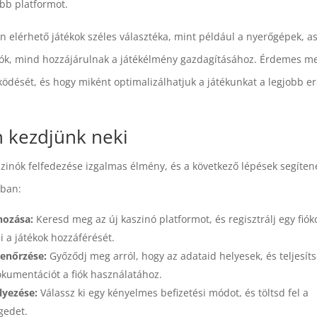
bb platformot.
n elérhető játékok széles választéka, mint például a nyerőgépek, as
nók, mind hozzájárulnak a játékélmény gazdagításához. Érdemes m
ödését, és hogy miként optimalizálhatjuk a játékunkat a legjobb 
 kezdjünk neki
szinók felfedezése izgalmas élmény, és a következő lépések segíten
ában:
hozása:
Keresd meg az új kaszinó platformot, és regisztrálj egy fiók
i a játékok hozzáférését.
lenőrzése:
Győződj meg arról, hogy az adataid helyesek, és teljesít
kumentációt a fiók használatához.
lyezése:
Válassz ki egy kényelmes befizetési módot, és töltsd fel a
gedet.