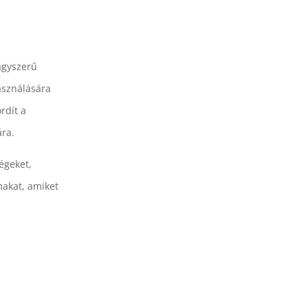
agyszerű
asználására
rdít a
ára.
égeket,
makat, amiket