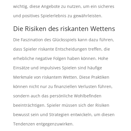
wichtig, diese Angebote zu nutzen, um ein sicheres
und positives Spielerlebnis zu gewährleisten.
Die Risiken des riskanten Wettens
Die Faszination des Glücksspiels kann dazu führen,
dass Spieler riskante Entscheidungen treffen, die
erhebliche negative Folgen haben können. Hohe
Einsätze und impulsives Spielen sind häufige
Merkmale von riskantem Wetten. Diese Praktiken
können nicht nur zu finanziellen Verlusten führen,
sondern auch das persönliche Wohlbefinden
beeinträchtigen. Spieler müssen sich der Risiken
bewusst sein und Strategien entwickeln, um diesen
Tendenzen entgegenzuwirken.