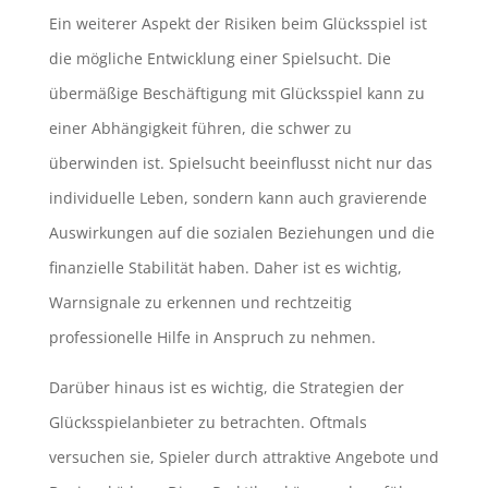
Ein weiterer Aspekt der Risiken beim Glücksspiel ist
die mögliche Entwicklung einer Spielsucht. Die
übermäßige Beschäftigung mit Glücksspiel kann zu
einer Abhängigkeit führen, die schwer zu
überwinden ist. Spielsucht beeinflusst nicht nur das
individuelle Leben, sondern kann auch gravierende
Auswirkungen auf die sozialen Beziehungen und die
finanzielle Stabilität haben. Daher ist es wichtig,
Warnsignale zu erkennen und rechtzeitig
professionelle Hilfe in Anspruch zu nehmen.
Darüber hinaus ist es wichtig, die Strategien der
Glücksspielanbieter zu betrachten. Oftmals
versuchen sie, Spieler durch attraktive Angebote und