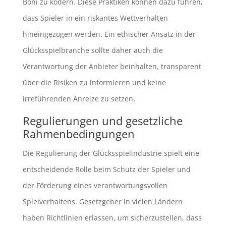
Boni zu ködern. Diese Praktiken können dazu führen,
dass Spieler in ein riskantes Wettverhalten
hineingezogen werden. Ein ethischer Ansatz in der
Glücksspielbranche sollte daher auch die
Verantwortung der Anbieter beinhalten, transparent
über die Risiken zu informieren und keine
irreführenden Anreize zu setzen.
Regulierungen und gesetzliche
Rahmenbedingungen
Die Regulierung der Glücksspielindustrie spielt eine
entscheidende Rolle beim Schutz der Spieler und
der Förderung eines verantwortungsvollen
Spielverhaltens. Gesetzgeber in vielen Ländern
haben Richtlinien erlassen, um sicherzustellen, dass