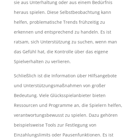
sie aus Unterhaltung oder aus einem Bedürfnis
heraus spielen. Diese Selbstbeobachtung kann
helfen, problematische Trends frühzeitig zu
erkennen und entsprechend zu handeln. Es ist
ratsam, sich Unterstützung zu suchen, wenn man
das Gefühl hat, die Kontrolle über das eigene
Spielverhalten zu verlieren.
Schließlich ist die Information über Hilfsangebote
und Unterstützungsmaßnahmen von großer
Bedeutung. Viele Glücksspielanbieter bieten
Ressourcen und Programme an, die Spielern helfen,
verantwortungsbewusst zu spielen. Dazu gehören
beispielsweise Tools zur Festlegung von
Einzahlungslimits oder Pausenfunktionen. Es ist