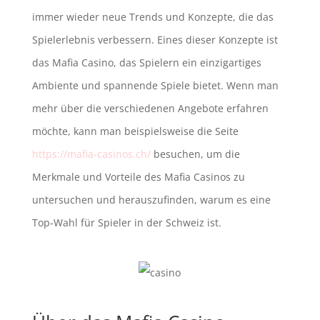
immer wieder neue Trends und Konzepte, die das
Spielerlebnis verbessern. Eines dieser Konzepte ist
das Mafia Casino, das Spielern ein einzigartiges
Ambiente und spannende Spiele bietet. Wenn man
mehr über die verschiedenen Angebote erfahren
möchte, kann man beispielsweise die Seite
https://mafia-casinos.ch/
besuchen, um die
Merkmale und Vorteile des Mafia Casinos zu
untersuchen und herauszufinden, warum es eine
Top-Wahl für Spieler in der Schweiz ist.