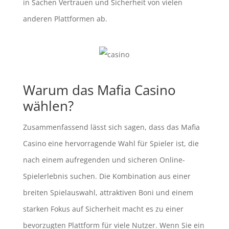
in Sachen Vertrauen und Sicherheit von vielen
anderen Plattformen ab.
Warum das Mafia Casino
wählen?
Zusammenfassend lässt sich sagen, dass das Mafia
Casino eine hervorragende Wahl für Spieler ist, die
nach einem aufregenden und sicheren Online-
Spielerlebnis suchen. Die Kombination aus einer
breiten Spielauswahl, attraktiven Boni und einem
starken Fokus auf Sicherheit macht es zu einer
bevorzugten Plattform für viele Nutzer. Wenn Sie ein