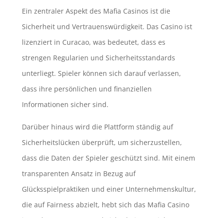
Ein zentraler Aspekt des Mafia Casinos ist die
Sicherheit und Vertrauenswürdigkeit. Das Casino ist
lizenziert in Curacao, was bedeutet, dass es
strengen Regularien und Sicherheitsstandards
unterliegt. Spieler können sich darauf verlassen,
dass ihre persönlichen und finanziellen
Informationen sicher sind.
Darüber hinaus wird die Plattform ständig auf
Sicherheitslücken überprüft, um sicherzustellen,
dass die Daten der Spieler geschützt sind. Mit einem
transparenten Ansatz in Bezug auf
Glücksspielpraktiken und einer Unternehmenskultur,
die auf Fairness abzielt, hebt sich das Mafia Casino