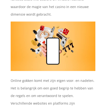
waardoor de magie van het casino in een nieuwe
dimensie wordt gebracht.
Online gokken komt met zijn eigen voor- en nadelen.
Het is belangrijk om een goed begrip te hebben van
de regels en om verantwoord te spelen.
Verschillende websites en platforms zijn