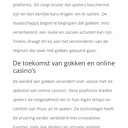
platforms. Dit zorgt ervoor dat spelers beschermd
zijn en een eerlijke kans krijgen om te spelen. De
maatschappij begint te begrijpen dat gokken, mits
verantwoord, een leuke en sociale activiteit kan zijn.
Tevens draagt dit bij aan het verminderen van de
stigma’s die vaak met gokken gepaard gaan.
De toekomst van gokken en online
casino’s
De wereld van gokken verandert snel, vooral met de
opkomst van online casino’s. Deze platforms bieden
spelers de mogelijkheid om in hun eigen tempo en
comfort van thuis uit te spelen. De technologie heeft
de ervaring verder verbeterd met innovatieve
functies zoals live dealers en virtuele realiteit,