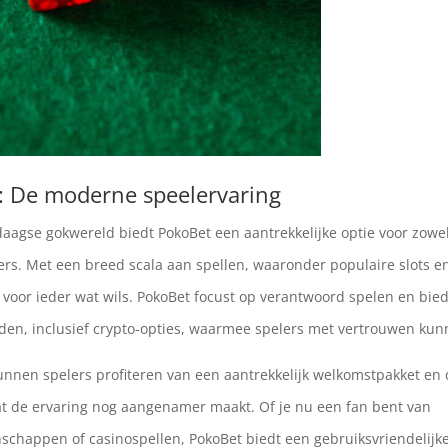
: De moderne speelervaring
aagse gokwereld biedt PokoBet een aantrekkelijke optie voor zowe
ers. Met een breed scala aan spellen, waaronder populaire slots en
r voor ieder wat wils. PokoBet focust op verantwoord spelen en bied
en, inclusief crypto-opties, waarmee spelers met vertrouwen kun
nnen spelers profiteren van een aantrekkelijk welkomstpakket en 
t de ervaring nog aangenamer maakt. Of je nu een fan bent van
chappen of casinospellen, PokoBet biedt een gebruiksvriendelijk