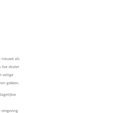
l nieuwe als
 live dealer
t veilige
nen gokken.
dagelijkse
e omgeving