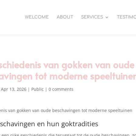
WELCOME
ABOUT
SERVICES
TESTIM
schiedenis van gokken van oude
avingen tot moderne speeltuine
|
Apr 13, 2026
|
Public
|
0 comments
enis van gokken van oude beschavingen tot moderne speeltuinen
schavingen en hun goktradities
 een rijke geschiedenis die teruggaat tot de oude beschavingen, z