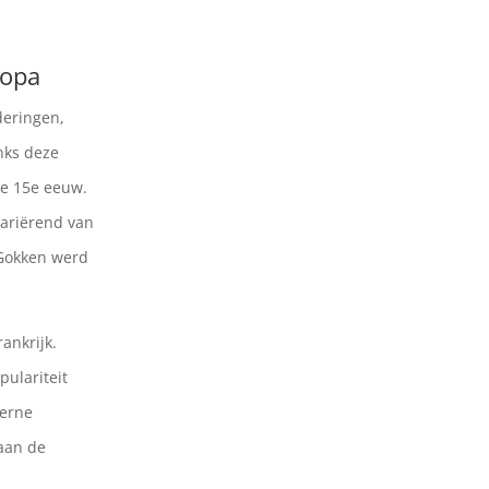
ropa
deringen,
nks deze
de 15e eeuw.
variërend van
. Gokken werd
ankrijk.
pulariteit
derne
aan de