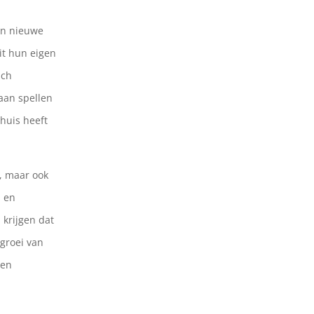
en nieuwe
it hun eigen
sch
 aan spellen
 huis heeft
, maar ook
n en
 krijgen dat
 groei van
 en