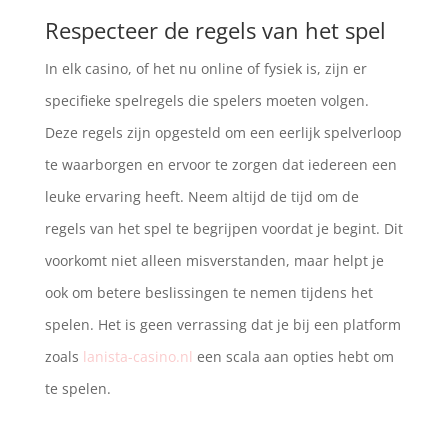
Respecteer de regels van het spel
In elk casino, of het nu online of fysiek is, zijn er
specifieke spelregels die spelers moeten volgen.
Deze regels zijn opgesteld om een eerlijk spelverloop
te waarborgen en ervoor te zorgen dat iedereen een
leuke ervaring heeft. Neem altijd de tijd om de
regels van het spel te begrijpen voordat je begint. Dit
voorkomt niet alleen misverstanden, maar helpt je
ook om betere beslissingen te nemen tijdens het
spelen. Het is geen verrassing dat je bij een platform
zoals
lanista-casino.nl
een scala aan opties hebt om
te spelen.