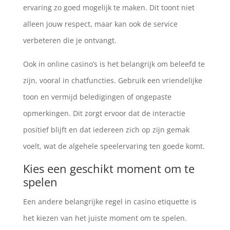
ervaring zo goed mogelijk te maken. Dit toont niet
alleen jouw respect, maar kan ook de service
verbeteren die je ontvangt.
Ook in online casino’s is het belangrijk om beleefd te
zijn, vooral in chatfuncties. Gebruik een vriendelijke
toon en vermijd beledigingen of ongepaste
opmerkingen. Dit zorgt ervoor dat de interactie
positief blijft en dat iedereen zich op zijn gemak
voelt, wat de algehele speelervaring ten goede komt.
Kies een geschikt moment om te
spelen
Een andere belangrijke regel in casino etiquette is
het kiezen van het juiste moment om te spelen.