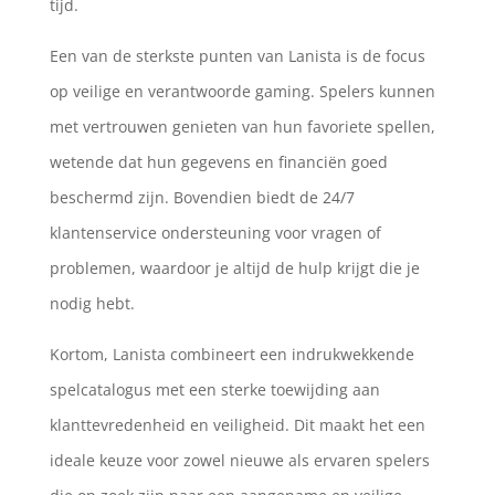
tijd.
Een van de sterkste punten van Lanista is de focus
op veilige en verantwoorde gaming. Spelers kunnen
met vertrouwen genieten van hun favoriete spellen,
wetende dat hun gegevens en financiën goed
beschermd zijn. Bovendien biedt de 24/7
klantenservice ondersteuning voor vragen of
problemen, waardoor je altijd de hulp krijgt die je
nodig hebt.
Kortom, Lanista combineert een indrukwekkende
spelcatalogus met een sterke toewijding aan
klanttevredenheid en veiligheid. Dit maakt het een
ideale keuze voor zowel nieuwe als ervaren spelers