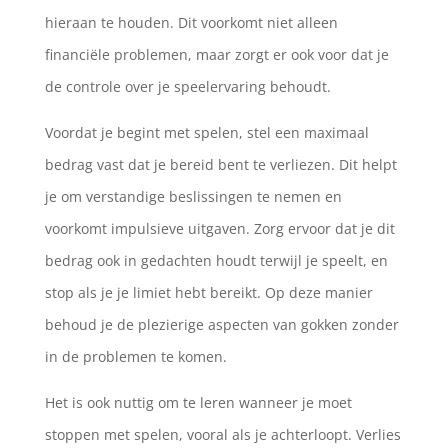
hieraan te houden. Dit voorkomt niet alleen
financiële problemen, maar zorgt er ook voor dat je
de controle over je speelervaring behoudt.
Voordat je begint met spelen, stel een maximaal
bedrag vast dat je bereid bent te verliezen. Dit helpt
je om verstandige beslissingen te nemen en
voorkomt impulsieve uitgaven. Zorg ervoor dat je dit
bedrag ook in gedachten houdt terwijl je speelt, en
stop als je je limiet hebt bereikt. Op deze manier
behoud je de plezierige aspecten van gokken zonder
in de problemen te komen.
Het is ook nuttig om te leren wanneer je moet
stoppen met spelen, vooral als je achterloopt. Verlies