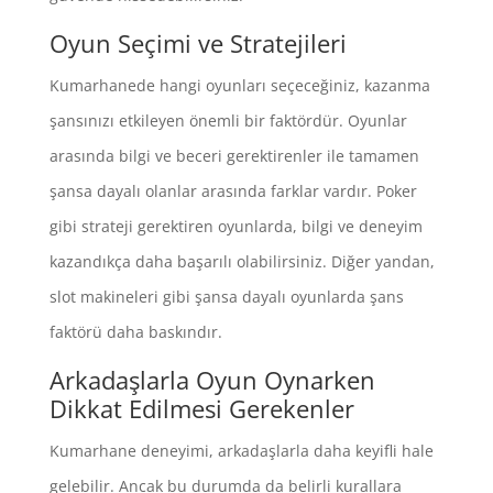
Oyun Seçimi ve Stratejileri
Kumarhanede hangi oyunları seçeceğiniz, kazanma
şansınızı etkileyen önemli bir faktördür. Oyunlar
arasında bilgi ve beceri gerektirenler ile tamamen
şansa dayalı olanlar arasında farklar vardır. Poker
gibi strateji gerektiren oyunlarda, bilgi ve deneyim
kazandıkça daha başarılı olabilirsiniz. Diğer yandan,
slot makineleri gibi şansa dayalı oyunlarda şans
faktörü daha baskındır.
Arkadaşlarla Oyun Oynarken
Dikkat Edilmesi Gerekenler
Kumarhane deneyimi, arkadaşlarla daha keyifli hale
gelebilir. Ancak bu durumda da belirli kurallara