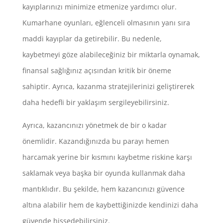
kayıplarınızı minimize etmenize yardımcı olur.
Kumarhane oyunları, eğlenceli olmasının yanı sıra
maddi kayıplar da getirebilir. Bu nedenle,
kaybetmeyi göze alabileceğiniz bir miktarla oynamak,
finansal sağlığınız açısından kritik bir öneme
sahiptir. Ayrıca, kazanma stratejilerinizi geliştirerek
daha hedefli bir yaklaşım sergileyebilirsiniz.
Ayrıca, kazancınızı yönetmek de bir o kadar
önemlidir. Kazandığınızda bu parayı hemen
harcamak yerine bir kısmını kaybetme riskine karşı
saklamak veya başka bir oyunda kullanmak daha
mantıklıdır. Bu şekilde, hem kazancınızı güvence
altına alabilir hem de kaybettiğinizde kendinizi daha
güvende hissedebilirsiniz.