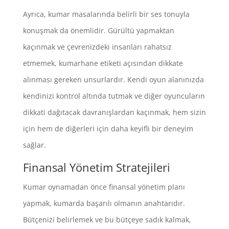
Ayrıca, kumar masalarında belirli bir ses tonuyla
konuşmak da önemlidir. Gürültü yapmaktan
kaçınmak ve çevrenizdeki insanları rahatsız
etmemek, kumarhane etiketi açısından dikkate
alınması gereken unsurlardır. Kendi oyun alanınızda
kendinizi kontrol altında tutmak ve diğer oyuncuların
dikkati dağıtacak davranışlardan kaçınmak, hem sizin
için hem de diğerleri için daha keyifli bir deneyim
sağlar.
Finansal Yönetim Stratejileri
Kumar oynamadan önce finansal yönetim planı
yapmak, kumarda başarılı olmanın anahtarıdır.
Bütçenizi belirlemek ve bu bütçeye sadık kalmak,