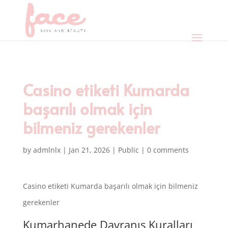
Casino etiketi Kumarda
başarılı olmak için
bilmeniz gerekenler
by
admlnlx
|
Jan 21, 2026
|
Public
|
0 comments
Casino etiketi Kumarda başarılı olmak için bilmeniz
gerekenler
Kumarhanede Davranış Kuralları