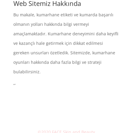
Web Sitemiz Hakkında
Bu makale, kumarhane etiketi ve kumarda başarılı
olmanın yolları hakkında bilgi vermeyi
amaçlamaktadır. Kumarhane deneyimini daha keyifli
ve kazançlı hale getirmek için dikkat edilmesi
gereken unsurları özetledik. Sitemizde, kumarhane
oyunları hakkında daha fazla bilgi ve strateji
bulabilirsiniz.
“`
©2020 FACE Skin and Beauty