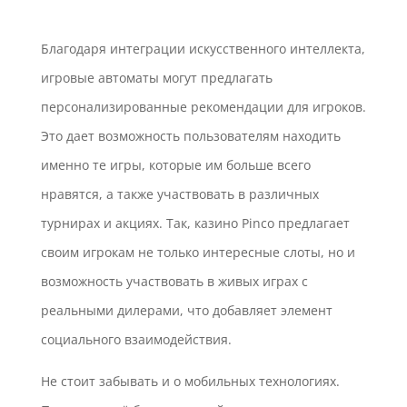
Благодаря интеграции искусственного интеллекта,
игровые автоматы могут предлагать
персонализированные рекомендации для игроков.
Это дает возможность пользователям находить
именно те игры, которые им больше всего
нравятся, а также участвовать в различных
турнирах и акциях. Так, казино Pinco предлагает
своим игрокам не только интересные слоты, но и
возможность участвовать в живых играх с
реальными дилерами, что добавляет элемент
социального взаимодействия.
Не стоит забывать и о мобильных технологиях.