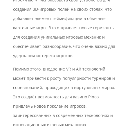
создания 3D-игровых полей на своих столах, что
добавляет элемент геймификации в обычные
карточные игры. Это открывает новые горизонты
для создания уникальных игровых механик и
обеспечивает разнообразие, что очень важно для
удержания интереса игроков.
Помимо этого, внедрение VR и AR технологий
может привести к росту популярности турниров и
соревнований, проходящих в виртуальных мирах.
Это создаёт возможность для казино Pinco
привлечь новое поколение игроков,
заинтересованных в современных технологиях и
инновационных игровых механиках.