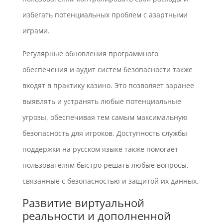
избегать потенциальных проблем с азартными
играми.
Регулярные обновления программного
обеспечения и аудит систем безопасности также
входят в практику казино. Это позволяет заранее
выявлять и устранять любые потенциальные
угрозы, обеспечивая тем самым максимальную
безопасность для игроков. Доступность службы
поддержки на русском языке также помогает
пользователям быстро решать любые вопросы,
связанные с безопасностью и защитой их данных.
Развитие виртуальной
реальности и дополненной