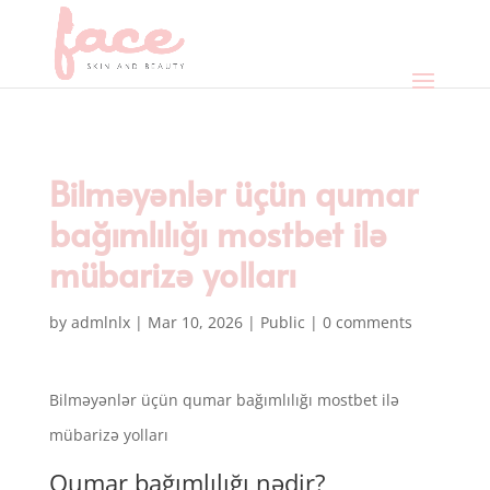
Bilməyənlər üçün qumar
bağımlılığı mostbet ilə
mübarizə yolları
by
admlnlx
|
Mar 10, 2026
|
Public
|
0 comments
Bilməyənlər üçün qumar bağımlılığı mostbet ilə
mübarizə yolları
Qumar bağımlılığı nədir?