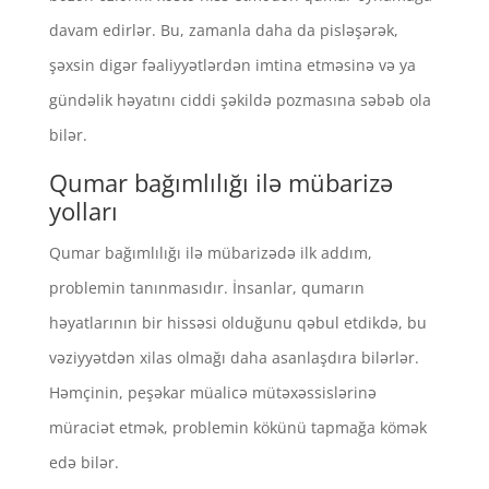
davam edirlər. Bu, zamanla daha da pisləşərək,
şəxsin digər fəaliyyətlərdən imtina etməsinə və ya
gündəlik həyatını ciddi şəkildə pozmasına səbəb ola
bilər.
Qumar bağımlılığı ilə mübarizə
yolları
Qumar bağımlılığı ilə mübarizədə ilk addım,
problemin tanınmasıdır. İnsanlar, qumarın
həyatlarının bir hissəsi olduğunu qəbul etdikdə, bu
vəziyyətdən xilas olmağı daha asanlaşdıra bilərlər.
Həmçinin, peşəkar müalicə mütəxəssislərinə
müraciət etmək, problemin kökünü tapmağa kömək
edə bilər.