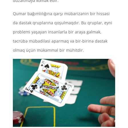
düzəltməyə kömək edir.
Qumar bağımlılığına qarşı mübarizənin bir hissəsi
də dəstək qruplarına qoşulmaqdır. Bu qruplar, eyni
problemi yaşayan insanlarla bir araya gəlmək,
təcrübə mübadiləsi aparmaq və bir-birinə dəstək
olmaq üçün mükəmməl bir mühitdir.