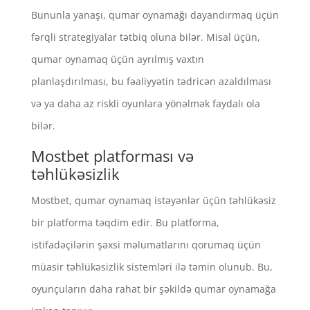
Bununla yanaşı, qumar oynamağı dayandırmaq üçün
fərqli strategiyalar tətbiq oluna bilər. Misal üçün,
qumar oynamaq üçün ayrılmış vaxtın
planlaşdırılması, bu fəaliyyətin tədricən azaldılması
və ya daha az riskli oyunlara yönəlmək faydalı ola
bilər.
Mostbet platforması və
təhlükəsizlik
Mostbet, qumar oynamaq istəyənlər üçün təhlükəsiz
bir platforma təqdim edir. Bu platforma,
istifadəçilərin şəxsi məlumatlarını qorumaq üçün
müasir təhlükəsizlik sistemləri ilə təmin olunub. Bu,
oyunçuların daha rahat bir şəkildə qumar oynamağa