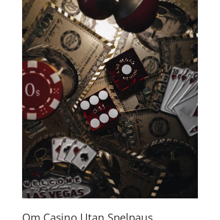
Om Casino Utan Spelpaus