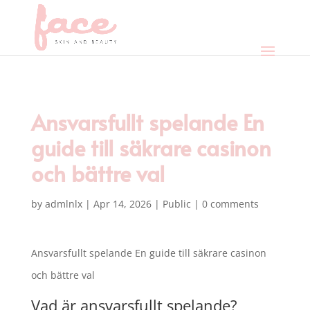
Ansvarsfullt spelande En
guide till säkrare casinon
och bättre val
by
admlnlx
|
Apr 14, 2026
|
Public
|
0 comments
Ansvarsfullt spelande En guide till säkrare casinon
och bättre val
Vad är ansvarsfullt spelande?