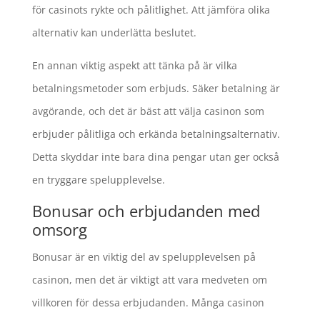
för casinots rykte och pålitlighet. Att jämföra olika
alternativ kan underlätta beslutet.
En annan viktig aspekt att tänka på är vilka
betalningsmetoder som erbjuds. Säker betalning är
avgörande, och det är bäst att välja casinon som
erbjuder pålitliga och erkända betalningsalternativ.
Detta skyddar inte bara dina pengar utan ger också
en tryggare spelupplevelse.
Bonusar och erbjudanden med
omsorg
Bonusar är en viktig del av spelupplevelsen på
casinon, men det är viktigt att vara medveten om
villkoren för dessa erbjudanden. Många casinon