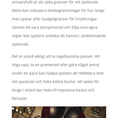
ansvarsfullt är att sätta gränser för sitt spelande.
Detta kan inkludera tidsbegränsningar för hur länge
man spelar eller budgetgränser för insättningar.
Genom att vara disciplinerad och följa sina egna
regler kan spelare undvika att hamna i problematiskt
spelande.
Det är också viktigt att ta regelbundna pauser. Att
stiga upp, ta en promenad eller göra något annat
under en paus kan hjälpa spelare att reflektera över
sitt spelande och fatta bättre beslut. Att spela för
länge i sträck kan leda till impulsiva beslut och
förluster.