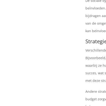
De sociale d
beïnvloeden.
bijdragen aa
van de omgev
kan beïnvloe
Strategi
Verschillend
Bijvoorbeeld
waarbij ze h
succes, wat 
met deze str
Andere strat
budget zorgv