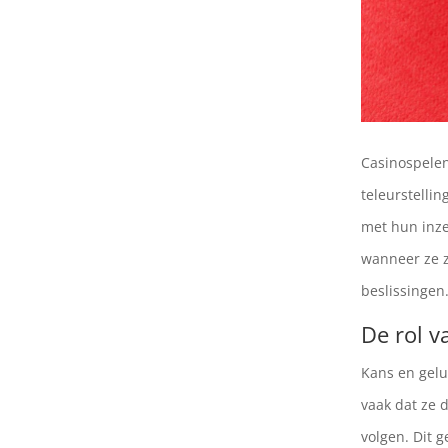
Casinospelen
teleurstelli
met hun inze
wanneer ze z
beslissingen
De rol v
Kans en gelu
vaak dat ze 
volgen. Dit 