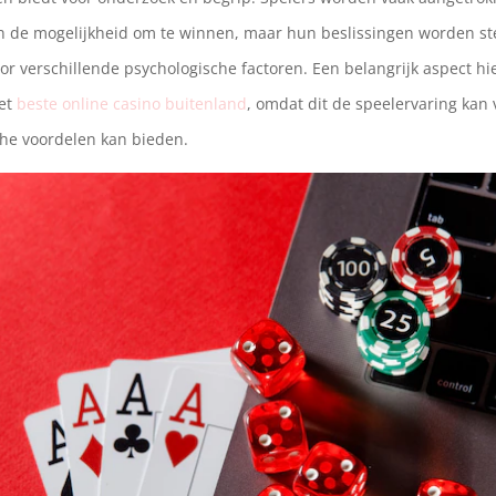
 de mogelijkheid om te winnen, maar hun beslissingen worden st
or verschillende psychologische factoren. Een belangrijk aspect hie
het
beste online casino buitenland
, omdat dit de speelervaring kan
che voordelen kan bieden.