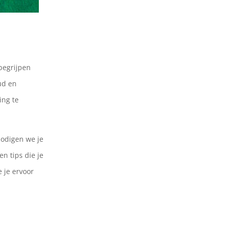
begrijpen
ud en
ing te
nodigen we je
n tips die je
 je ervoor