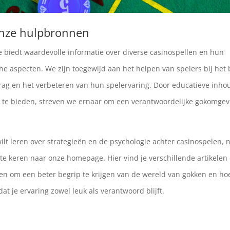
onze hulpbronnen
 biedt waardevolle informatie over diverse casinospellen en hun
he aspecten. We zijn toegewijd aan het helpen van spelers bij het 
ag en het verbeteren van hun spelervaring. Door educatieve inho
te bieden, streven we ernaar om een verantwoordelijke gokomgev
wilt leren over strategieën en de psychologie achter casinospelen, 
 te keren naar onze homepage. Hier vind je verschillende artikelen e
n om een beter begrip te krijgen van de wereld van gokken en hoe
at je ervaring zowel leuk als verantwoord blijft.