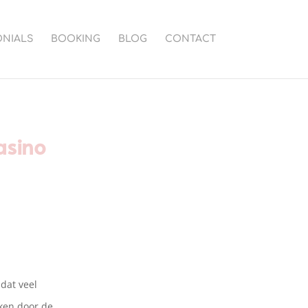
ONIALS
BOOKING
BLOG
CONTACT
asino
dat veel
ken door de