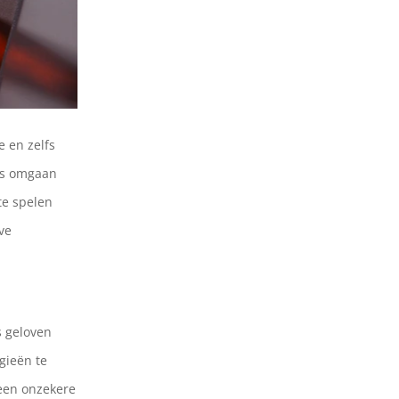
 en zelfs
ers omgaan
te spelen
ve
s geloven
gieën te
 een onzekere