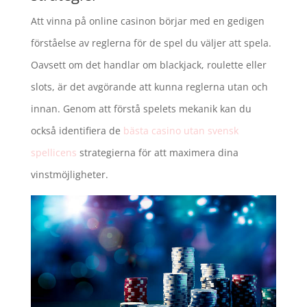
Att vinna på online casinon börjar med en gedigen
förståelse av reglerna för de spel du väljer att spela.
Oavsett om det handlar om blackjack, roulette eller
slots, är det avgörande att kunna reglerna utan och
innan. Genom att förstå spelets mekanik kan du
också identifiera de
bästa casino utan svensk
spellicens
strategierna för att maximera dina
vinstmöjligheter.