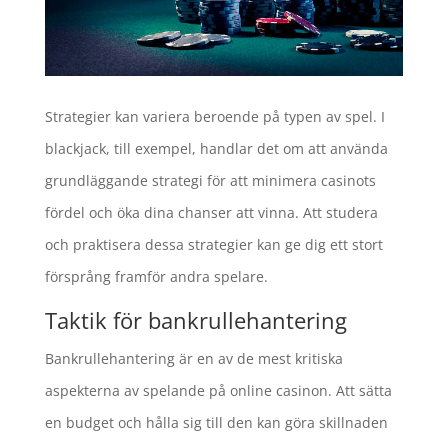
Strategier kan variera beroende på typen av spel. I
blackjack, till exempel, handlar det om att använda
grundläggande strategi för att minimera casinots
fördel och öka dina chanser att vinna. Att studera
och praktisera dessa strategier kan ge dig ett stort
försprång framför andra spelare.
Taktik för bankrullehantering
Bankrullehantering är en av de mest kritiska
aspekterna av spelande på online casinon. Att sätta
en budget och hålla sig till den kan göra skillnaden