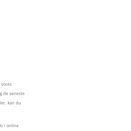
 vores
og de seneste
ler, kan du
s i online