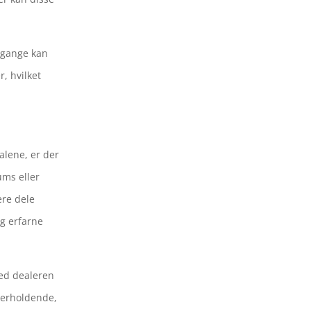
e gange kan
, hvilket
 alene, er der
ums eller
ere dele
og erfarne
med dealeren
derholdende,