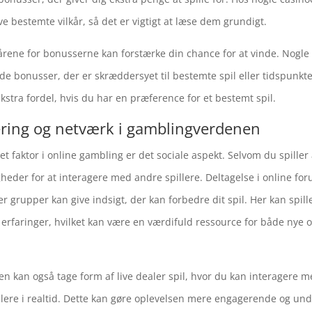
e bestemte vilkår, så det er vigtigt at læse dem grundigt.
lkårene for bonusserne kan forstærke din chance for at vinde. Nogl
de bonusser, der er skræddersyet til bestemte spil eller tidspunkter
kstra fordel, hvis du har en præference for et bestemt spil.
ering og netværk i gamblingverdenen
et faktor i online gambling er det sociale aspekt. Selvom du spiller
eder for at interagere med andre spillere. Deltagelse i online for
r grupper kan give indsigt, der kan forbedre dit spil. Her kan spill
g erfaringer, hvilket kan være en værdifuld ressource for både nye 
gen kan også tage form af live dealer spil, hvor du kan interagere 
llere i realtid. Dette kan gøre oplevelsen mere engagerende og un