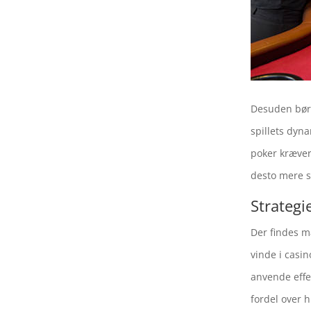
Desuden bør
spillets dyna
poker kræver
desto mere s
Strategi
Der findes m
vinde i casi
anvende effek
fordel over 