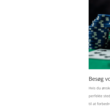
Besøg v
Hvis du ønsk
perfekte sted
til at forbe