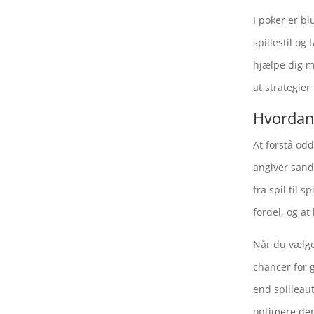
I poker er b
spillestil og
hjælpe dig m
at strategier 
Hvordan 
At forstå od
angiver sand
fra spil til
fordel, og a
Når du vælger
chancer for 
end spilleaut
optimere der