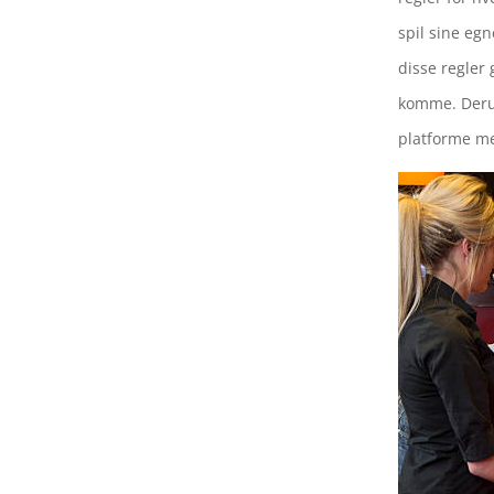
spil sine egn
disse regler
komme. Derudo
platforme 